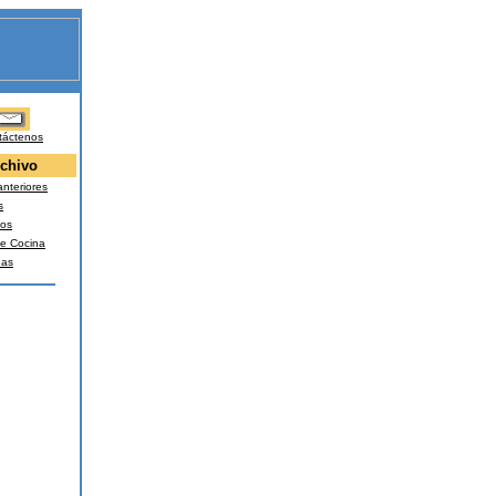
táctenos
chivo
nteriores
s
os
e Cocina
nas