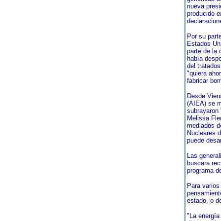
nueva presi
producido e
declaracion
Por su part
Estados Uni
parte de la
había despe
del tratado
"quiera aho
fabricar bo
Desde Viena
(AIEA) se m
subrayaron 
Melissa Fle
mediados de
Nucleares d
puede desarr
Las general
buscara rec
programa d
Para varios
pensamiento
estado, o d
"La energía