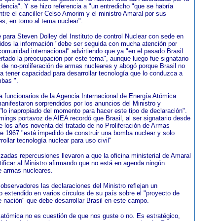
dencia". Y se hizo referencia a "un entredicho "que se habría
ntre el canciller Celso Amorim y el ministro Amaral por sus
es, en torno al tema nuclear".
e para Steven Dolley del Instituto de control Nuclear con sede en
dos la información "debe ser seguida con mucha atención por
 comunidad internacional" advirtiendo que ya "en el pasado Brasil
rtado la preocupación por este tema", aunque luego fue signatario
s de no-proliferación de armas nucleares y abogó porque Brasil no
ra tener capacidad para desarrollar tecnología que lo conduzca a
mbas ".
 funcionarios de la Agencia Internacional de Energía Atómica
anifestaron sorprendidos por los anuncios del Ministro y
"lo inapropiado del momento para hacer este tipo de declaración".
mings portavoz de AIEA recordó que Brasil, al ser signatario desde
 los años noventa del tratado de no Proliferación de Armas
e 1967 "está impedido de construir una bomba nuclear y solo
ollar tecnología nuclear para uso civil"
izadas repercusiones llevaron a que la oficina ministerial de Amaral
tificar al Ministro afirmando que no está en agenda ningún
e armas nucleares.
 observadores las declaraciones del Ministro reflejan un
 extendido en varios círculos de su país sobre el "proyecto de
e nación" que debe desarrollar Brasil en este campo.
 atómica no es cuestión de que nos guste o no. Es estratégico,