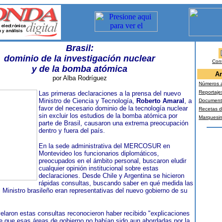
Brasil:
dominio de la investigación nuclear
Con
y de la bomba atómica
Ar
por Alba Rodríguez
Números a
Reportaje
Las primeras declaraciones a la prensa del nuevo
Ministro de Ciencia y Tecnología,
Roberto Amaral
, a
Document
favor del necesario dominio de la tecnología nuclear
Recetas d
sin excluir los estudios de la bomba atómica por
Marquesi
parte de Brasil, causaron una extrema preocupación
dentro y fuera del país.
En la sede administrativa del MERCOSUR en
Montevideo los funcionarios diplomáticos,
preocupados en el ámbito personal, buscaron eludir
cualquier opinión institucional sobre estas
declaraciones. Desde Chile y Argentina se hicieron
rápidas consultas, buscando saber en qué medida las
l Ministro brasileño eran representativas del nuevo gobierno de su
elaron estas consultas reconocieron haber recibido "explicaciones
e que esas áreas de gobierno no habían sido aun abordadas por la