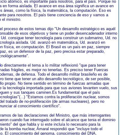
ciclo atómico, es importante para nosotros, para el país. Porque no
la en forma aislada. El avance en esa área significa un avance en
s áreas, como la física, la matemática, la computación. Eso es
nte para nosotros. El país tiene conciencia de eso y vamos a
jo el ministro.
el proceso de estos temas dijo "Un desarrollo estratégico es aquél
onsable de esos objetivos y tiene un poder desencadenador interno
o Ud. consigue tener tecnología para construir un submarino, Ud. no
ecnología aislada. Ud. avanzó en matemática, Ud. avanzó en
 en física, en computación. El Brasil es un país en paz, siempre
 paz, es un defensor de la paz, pero precisa estar preparado,
ecnológicamente".
o directamente el tema a lo militar reflexionó "que para tener
adas frágiles, es mejor no tenerlas. Es preciso tener Fuerzas
ernas, de defensa. Todo el desarrollo militar brasileño es de
o tiene que tener un alto desarrollo tecnológico, de ser posible,
llo propio. No tiene sentido en término de fuerzas armadas que
 la tecnología importada para que sus aviones levanten vuelo, sus
guen y sus tanques caminen.Es fundamental que el país
ecnologías"(...) "Estamos contra la proliferación nuclear, somos
del tratado de no-proliferación (de armas nucleares), pero no
unciar al conocimiento científico".
tramos de las declaraciones del Ministro, que más interrogantes
ueron cuando fue interrogado sobre el alcance que tenia el dominio
iento" del que habla y si este incluía lo necesario para la
 de la bomba nuclear, Amaral respondió que "incluye todo el
o. El conocimiento del genoma, conocimiento del DNA,