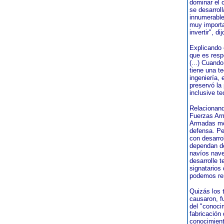
dominar el 
se desarrol
innumerable
muy importa
invertir", di
Explicando 
que es resp
(...) Cuand
tiene una t
ingeniería,
preservó la
inclusive t
Relacionand
Fuerzas Arm
Armadas mod
defensa. Per
con desarro
dependan de
navíos nave
desarrolle t
signatarios 
podemos ren
Quizás los 
causaron, f
del "conocim
fabricación
conocimient