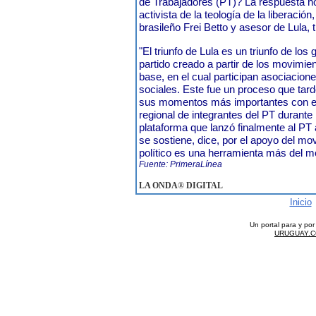
de Trabajadores (PT)? La respuesta no 
activista de la teología de la liberació
brasileño Frei Betto y asesor de Lula, 
"El triunfo de Lula es un triunfo de los
partido creado a partir de los movimie
base, en el cual participan asociacio
sociales. Este fue un proceso que tar
sus momentos más importantes con el
regional de integrantes del PT durante 
plataforma que lanzó finalmente al PT a
se sostiene, dice, por el apoyo del mov
político es una herramienta más del mo
Fuente: PrimeraLínea
LA ONDA
®
DIGITAL
Inicio
Un portal para y po
URUGUAY.