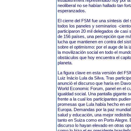
establishment representado hoy por la
neoliberal no se habían hallado tan fort
esperanzados.
El cierre del FSM fue una síntesis del
todos los paneles y seminarios -ciento
participaron 20 mil delegados de casi 
de 156 países, una percepción que má
lucha que mantienen en contra del si
sobre el optimismo: por el auge de la 
la movilización social en todo el mundo
obstáculos que hoy encuentra el capita
planeta.
La figura clave en esta versión del FS
Luiz Inácio Lula da Silva. Tras particip
anunció el discurso que haría en Davos,
World Economic Forum, panel en el cua
igualdad social. Una pantalla gigante s
frente a la cual los participantes pudi
promesas que Lula había hecho en esta
Europa. Demandas por la paz mundial, e
salud y educación, una mejor redistrib
tanto en Suiza como en Porto Alegre.
discurso lo hayan elevado en otras op
como lo hizo el ex presidente brasile