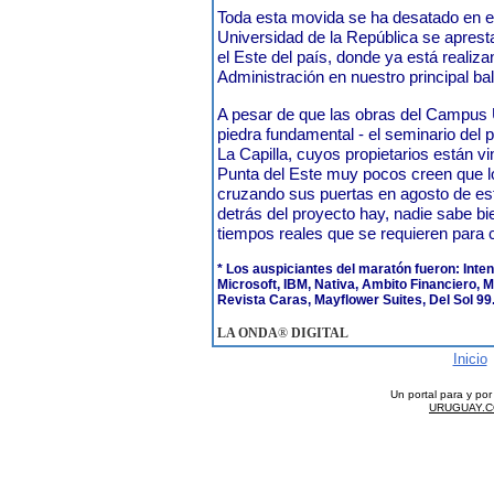
Toda esta movida se ha desatado en 
Universidad de la República se aprest
el Este del país, donde ya está realiza
Administración en nuestro principal bal
A pesar de que las obras del Campus Un
piedra fundamental - el seminario del 
La Capilla, cuyos propietarios están v
Punta del Este muy pocos creen que 
cruzando sus puertas en agosto de es
detrás del proyecto hay, nadie sabe bi
tiempos reales que se requieren para c
* Los auspiciantes del maratón fueron: Inte
Microsoft, IBM, Nativa, Ambito Financiero, 
Revista Caras, Mayflower Suites, Del Sol 99
LA ONDA
®
DIGITAL
Inicio
Un portal para y po
URUGUAY.