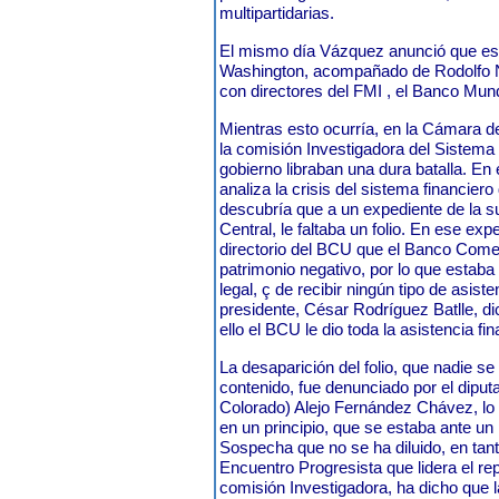
multipartidarias.
El mismo día Vázquez anunció que es
Washington, acompañado de Rodolfo N
con directores del FMI , el Banco Mund
Mientras esto ocurría, en la Cámara d
la comisión Investigadora del Sistema F
gobierno libraban una dura batalla. En
analiza la crisis del sistema financier
descubría que a un expediente de la s
Central, le faltaba un folio. En ese ex
directorio del BCU que el Banco Comerc
patrimonio negativo, por lo que estaba
legal, ç de recibir ningún tipo de asist
presidente, César Rodríguez Batlle, d
ello el BCU le dio toda la asistencia f
La desaparición del folio, que nadie se
contenido, fue denunciado por el diputa
Colorado) Alejo Fernández Chávez, lo q
en un principio, que se estaba ante un 
Sospecha que no se ha diluido, en tant
Encuentro Progresista que lidera el re
comisión Investigadora, ha dicho que la