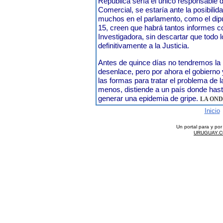
República sería el único responsable d
Comercial, se estaría ante la posibilida
muchos en el parlamento, como el dipu
15, creen que habrá tantos informes c
Investigadora, sin descartar que todo 
definitivamente a la Justicia.
Antes de quince días no tendremos la 
desenlace, pero por ahora el gobierno
las formas para tratar el problema de l
menos, distiende a un país donde has
generar una epidemia de gripe.
LA ON
Inicio
Un portal para y po
URUGUAY.