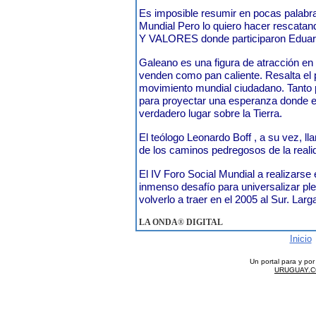
Es imposible resumir en pocas palabras
Mundial Pero lo quiero hacer rescat
Y VALORES donde participaron Eduard
Galeano es una figura de atracción en 
venden como pan caliente. Resalta el p
movimiento mundial ciudadano. Tanto 
para proyectar una esperanza donde e
verdadero lugar sobre la Tierra.
El teólogo Leonardo Boff , a su vez, ll
de los caminos pedregosos de la reali
El IV Foro Social Mundial a realizarse 
inmenso desafío para universalizar p
volverlo a traer en el 2005 al Sur. Larg
LA ONDA
®
DIGITAL
Inicio
Un portal para y po
URUGUAY.