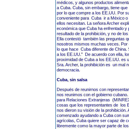
médicos, y algunos productos aliment
a Cuba. Cuba, sin embargo, tiene que 
por lo que compre a los EE.UU. Por 
conveniente para
Cuba
ir a México o
ellos necesitan. La señora Archer expl
económica que Cuba ha enfrentado y pe
resultado de la prohibición, y no de los
Ella contestó
también las preguntas 
nosotros mismos muchas veces. Por e
lo que hace
Cuba diferente de China. 
a los EE.UU.”
De acuerdo con ella, l
proximidad de Cuba a los EE.UU. es una
Sra. Archer, la prohibición es
un mal n
democracia.
Cuba, sin salsa
Después de reunirnos con representan
nos reunimos con el gobierno cubano. E
para Relaciones Extranjeras
(MINREX
cosas que los representantes de
los 
nos dieron su visión de la prohibición
comenzado ayudando a Cuba con sumi
agrícolas, Cuba quiere ser capaz de 
libremente como la mayor parte de lo