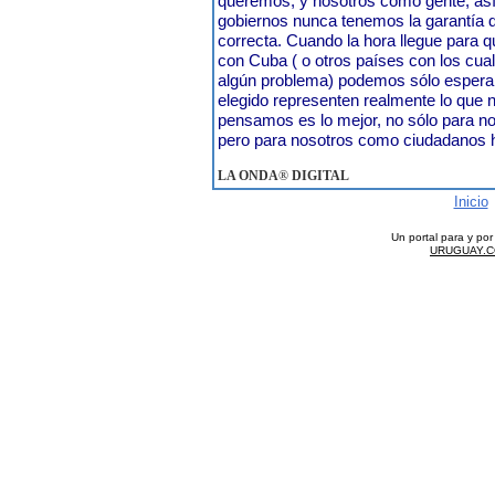
queremos, y nosotros como gente, así
gobiernos nunca tenemos la garantía d
correcta. Cuando la hora llegue para 
con Cuba ( o otros países con los cua
algún problema) podemos sólo espera
elegido representen realmente lo que
pensamos es lo mejor, no sólo para no
pero para nosotros como ciudadanos
LA ONDA
®
DIGITAL
Inicio
Un portal para y po
URUGUAY.