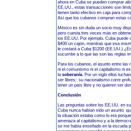
ahora en Cuba se pueden comprar ali
EE.UU., estas transacciones son limi
tienen tanto efectivo en caja para com
Así que los cubanos compran estas 
México es sin duda un socio muy disp
pero cuesta tres veces más en obtene
los EE.UU. Por ejemplo, Cuba puede o
$400 un cajón, mientras que esa mism
le costará a Cuba $1200 (EE.UU.) ¿E
sucumbe a lo que las son las reglas 
Para los cubanos, el asunto entre las
ni el comunismo ni el capitalismo ni es
la
soberanía
. Por un siglo ellos lucha
ser libres;
su nacionalismo corre prof
tener un país libre y no quieren ser d
Conclusión
Las preguntas sobre los EE.UU. en sus 
Cuba nunca habían sido un asunto
qu
la situación estaba como lo era porqu
amenaza al capitalismo y a la democra
se me había enseñado en la escuela p