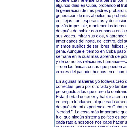
experiencia me enseñó a pensar por 
algunos días en Cuba, probando el fru
la generación de mis padres probaron
generación de mis abuelos no probarían
en
Tejas con
esperanzas y desilusion
quizás imposible, mantener las ideas
después de hablar con cubanos en la ca
sus voces, mirar sus ojos, y aprender 
americanos del norte, del centro, del s
mismos sueños de ser libres, felices, y
pena. Aunque el tiempo en Cuba pasó t
semana en la cual más aprendí de polí
y de cómo las relaciones humanas—cu
—son las únicas cosas que pueden arr
errores del pasado, hechos en el nom
En algunas maneras yo todavía creo 
correctas, pero por otro lado yo tambi
perseguido a los que creen lo contrario
Esta libertad de creer y hablar acerca
concepto fundamental que cada americ
después de mi experiencia en Cuba me
“verdad.”
La cosa más importante que
fue
que ningún sistema político es pe
cada rato a nosotros nos cabe hacer 