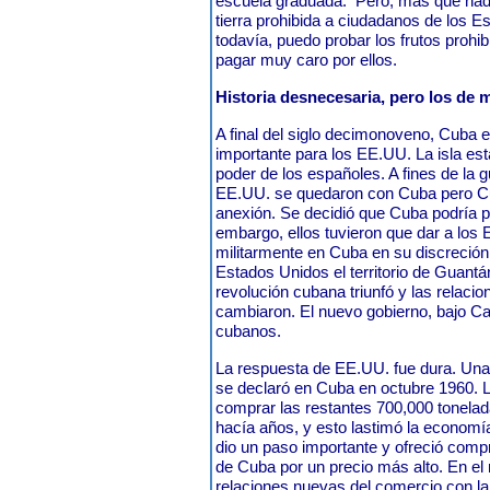
escuela graduada.
Pero, más que nad
tierra prohibida a ciudadanos de los 
todavía, puedo probar los frutos prohi
pagar muy caro por ellos.
Historia desnecesaria, pero los de 
A final del siglo decimonoveno, Cuba 
importante para los EE.UU. La isla est
poder de los españoles. A fines de la 
EE.UU. se quedaron con Cuba pero Cub
anexión. Se decidió que Cuba podría 
embargo, ellos tuvieron que dar a los
militarmente en Cuba en su discreción
Estados Unidos el territorio de Guantá
revolución cubana triunfó y las relaci
cambiaron. El nuevo gobierno, bajo Ca
cubanos.
La respuesta de EE.UU. fue dura. Una 
se declaró en Cuba en octubre 1960.
comprar las restantes 700,000 tonel
hacía años, y esto lastimó la economí
dio un paso importante y ofreció comp
de Cuba por un precio más alto. En el 
relaciones nuevas del comercio con la