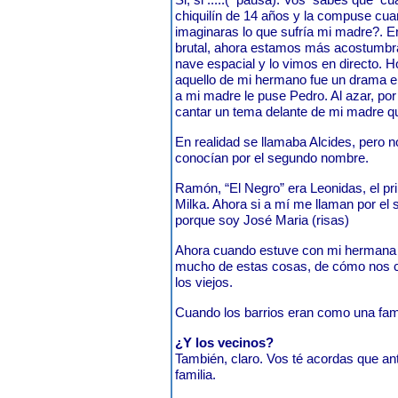
chiquilín de 14 años y la compuse cua
imaginaras lo que sufría mi madre?. 
brutal, ahora estamos más acostumbra
nave espacial y lo vimos en directo. H
aquello de mi hermano fue un drama en
a mi madre le puse Pedro. Al azar, po
cantar un tema delante de mi madre que
En realidad se llamaba Alcides, pero n
conocían por el segundo nombre.
Ramón, “El Negro” era Leonidas, el p
Milka. Ahora si a mí me llaman por e
porque soy José Maria (risas)
Ahora cuando estuve con mi hermana 
mucho de estas cosas, de cómo nos cr
los viejos.
Cuando los barrios eran como una fami
¿Y los vecinos?
También, claro. Vos té acordas que an
familia.