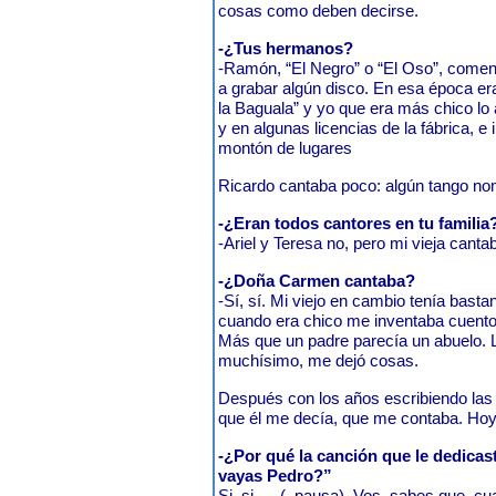
cosas como deben decirse.
-¿Tus hermanos?
-Ramón, “El Negro” o “El Oso”, comenz
a grabar algún disco. En esa época e
la Baguala” y yo que era más chico l
y en algunas licencias de la fábrica, e 
montón de lugares
Ricardo cantaba poco: algún tango n
-¿Eran todos cantores en tu familia
-Ariel y Teresa no, pero mi vieja canta
-¿Doña Carmen cantaba?
-Sí, sí. Mi viejo en cambio tenía bast
cuando era chico me inventaba cuento
Más que un padre parecía un abuelo. L
muchísimo, me dejó cosas.
Después con los años escribiendo las 
que él me decía, que me contaba. Hoy
-¿Por qué la canción que le dedicast
vayas Pedro?”
Si, si .....(
pausa). Vos
sabes que
cua