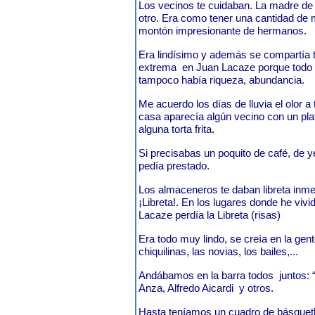
Los vecinos te cuidaban. La madre de 
otro. Era como tener una cantidad de
montón impresionante de hermanos.
Era lindísimo y además se compartía 
extrema
en Juan Lacaze porque todo 
tampoco había riqueza, abundancia.
Me acuerdo los días de lluvia el olor a 
casa aparecía algún vecino con un plat
alguna torta frita.
Si precisabas un poquito de café, de y
pedía prestado.
Los almaceneros te daban libreta inm
¡Libreta!. En los lugares donde he viv
Lacaze perdía la Libreta (risas)
Era todo muy lindo, se creía en la gent
chiquilinas, las novias, los bailes,...
Andábamos en la barra todos
juntos: 
Anza, Alfredo Aicardi
y otros.
Hasta teníamos un cuadro de básquetb