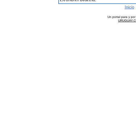
LA ONDA
®
DIGITAL
Inicio
Un portal para y po
URUGUAY.