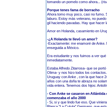
tomando un pomelo como ahora... (ris
Porque tenes fama de borracho
Ahora tomo muy poco, casi no fumo. 
laburo. Estoy más veterano, no puedo 
gil haciendo pavadas. Hay que hacer l
Amor en Holanda, casamiento en Ur
-¿A Holanda te llevó un amor?
-Exactamente: me enamoré de Anke. Me 
enseguida a México.
Era estudiante y nos fuimos a ver qu
inmediatamente.
Estaba Alfredo Zitarrosa- que se port
Olima- y nos hizo todos los contacto
Uruguay con Anke , con la que hace 2
años con una doña te abraza no solam
vida entera. Tenemos dos hijos: Antolí
- Con Anke se casaron en Atlántida 
comenzaba el año 2000
- Si, si y que lindo fue eso. Que vini
Blanca “La Cututa” Germano, que estu