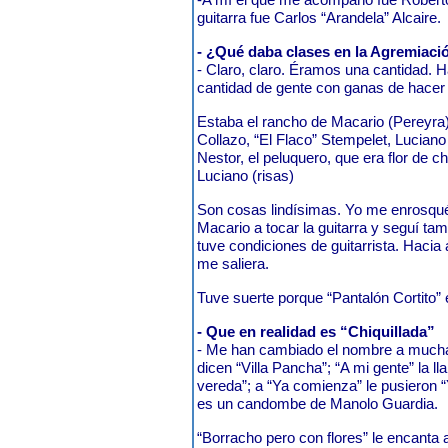
guitarra fue Carlos “Arandela” Alcaire.
- ¿Qué daba clases en la Agremiació
- Claro, claro. Éramos una cantidad. 
cantidad de gente con ganas de hacer
Estaba el rancho de Macario (Pereyra)
Collazo, “El Flaco” Stempelet, Lucia
Nestor, el peluquero, que era flor de 
Luciano (risas)
Son cosas lindísimas. Yo me enrosqué 
Macario a tocar la guitarra y seguí ta
tuve condiciones de guitarrista. Hacia 
me saliera.
Tuve suerte porque “Pantalón Cortito”
- Que en realidad es “Chiquillada”
- Me han cambiado el nombre a muchas 
dicen “Villa Pancha”; “A mi gente” la l
vereda”; a “Ya comienza” le pusiero
es un candombe de Manolo Guardia.
“Borracho pero con flores” le encanta 