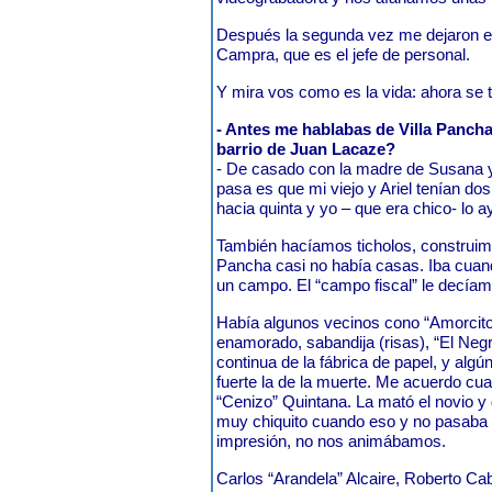
Después la segunda vez me dejaron e
Campra, que es el jefe de personal.
Y mira vos como es la vida: ahora se t
- Antes me hablabas de Villa Pancha
barrio de Juan Lacaze?
- De casado con la madre de Susana 
pasa es que mi viejo y Ariel tenían do
hacia quinta y yo – que era chico- lo 
También hacíamos ticholos, construimos
Pancha casi no había casas. Iba cuan
un campo. El “campo fiscal” le decía
Había algunos vecinos cono “Amorcito”
enamorado, sabandija (risas), “El Negr
continua de la fábrica de papel, y alg
fuerte la de la muerte. Me acuerdo cu
“Cenizo” Quintana. La mató el novio y 
muy chiquito cuando eso y no pasaba 
impresión, no nos animábamos.
Carlos “Arandela” Alcaire, Roberto Ca