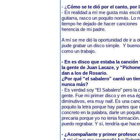
- ¿
Cómo se te dió por el canto, por 
- En realidad a mí me gusta más escrib
guitarra, rasco un poquito nomás. Lo m
tiempo he dejado de hacer canciones
herencia de mi padre.
A mí se me dió la oportunidad de ir a 
pude grabar un disco simple.
Y bueno,
como un trabajo.
- En es disco que estaba la canción 
la gente de Juan Lacaze, y “Pichon
dan a los de Rosario.
¿Por qué “el sabalero” cantó un ti
nunca más?
- Es verdad soy “El Sabalero” pero la
gente. Fue mi primer disco y en esa
diminutivos, era muy naif. Es una canci
poquito la letra porque hay partes q
concreto en la palabra, darle un poquit
precaria porque yo no tenia formación.
puedo regrabar. Y sí, tendría que hace
- ¿Acompañante y primer profesor d
-A mí el que me acompañó fue Roberto