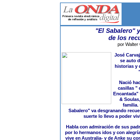
"El Sabalero" y
de los rec
por Walter
José Carvaj
se auto 
historias y 
Nació hac
casillas "
Encantada" f
& Soulas,
familia.
Sabalero" va desgranando recue
suerte lo llevo a poder viv
Habla con admiración de sus padr
por lo hermanos idos y con alegrí
vive en Australia- y de Anke su c