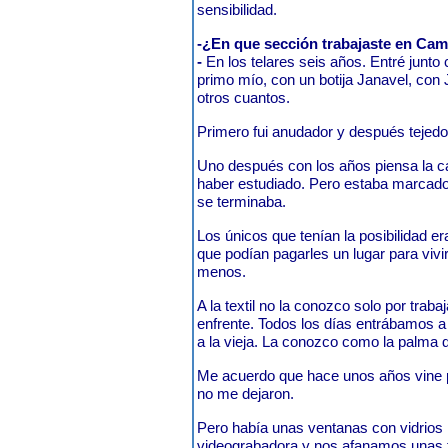
sensibilidad.
-¿En que sección trabajaste en Ca
-
En los telares seis años. Entré junt
primo mío, con un botija Janavel, con 
otros cuantos.
Primero fui anudador y después tejedor
Uno después con los años piensa la ca
haber estudiado. Pero estaba marcado: 
se terminaba.
Los únicos que tenían la posibilidad er
que podían pagarles un lugar para vivi
menos.
A la textil no la conozco solo por trabaj
enfrente. Todos los días entrábamos a
a la vieja. La conozco como la palma
Me acuerdo que hace unos años vine p
no me dejaron.
Pero había unas ventanas con vidrios r
videograbadora y nos afanamos unas 