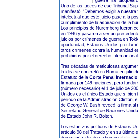
“guerra fría” bloquear
Uno de los jueces de ese Tribunal Sup
manifestó:
“Debemos exigir a nuestra t
intelectual que este juicio pase a la 
cumplimiento de la aspiración de la hu
Los principios de Nuremberg fueron c
en 1946 y pasaron a ser un precedente 
juicios por crímenes de guerra en Toki
oportunidad, Estados Unidos proclamó 
otros crímenes contra la humanidad 
prohibidos por el derecho internacional
Tras décadas de meticulosas argumen
la idea se concretó en Roma en julio d
Estatuto de la
Corte Penal Internacio
firmada por 149 naciones, pero fundam
(número necesario) el 1 de julio de 20
Unidos es el único Estado que si bien f
período de la Administración Clinton, 
de George W. Bush revocó la firma al 
Secretario General de Naciones Unidos
de Estado John R. Bolton.
Los esfuerzos políticos de Estados U
artículo 98 del Tratado y en su último 
derogación, desde un tiempo atrás
vi