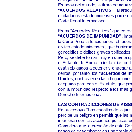
Estados del mundo, la firma de
acuerd
“
ACUERDOS RELATIVOS”
” al artíc
ciudadanos estadounidenses pudieren
Corte Penal Internacional.
Estos “Acuerdos Relativos” que en re
“
ACUERDOS DE IMPUNIDAD”,
imped
la Corte Penal a funcionarios retirados 
civiles estadounidenses , que hubiera
genocidios o delitos graves tipificados
Pero, se debe tomar muy en cuenta que
el Estatuto de Roma, a instancias de l
están obligados a detener y entregar 
delitos, por tanto, los
“acuerdos de i
Unidos,
contravienen las obligacione
aceptado para con el Estatuto, que pr
con la impunidad respecto a los más gr
Derecho Internacional.
LAS CONTRADICCIONES DE KISS
En su ensayo
“
Los escollos de la juri
percibe un peligro en permitir que las 
interfieran con las acciones políticas 
Considera que la creación de esta Cort
riesgo de desembocar en una tiranía de