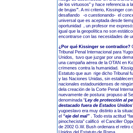
de los virtuosos” y hace referencia a la
de brujas
”
.
A mi criterio, Kissinger co
desafiando
-o cuestionando-
el conc
universal que es aceptada desde tiem
oportunidad
, un profesor me expresó
igual que la geopolítica no son estáti
encontrarse con las necesidades de u
¿Por qué Kissinger se contradice?
C
Tribunal Penal Internacional para Yugos
Unidos,
tuvo que juzgar por una dem
una campaña aérea de la OTAN en Ko
crímenes contra la humanidad.
Kissig
Estatuto que aun
rige dicho Tribunal
y las Naciones Unidas, sin establecer
nacionales estadounidenses de ningún 
dela creación de la Corte Penal Interna
nuevamente de postura: propuso al Se
denominada “
Ley de protección al p
destacado fuera de Estados Unidos
yugoeslavo era muy distinto a la situa
el
“eje del mal”
. Todo esta actitud “f
pinochecista” calificó
el Canciller Oppe
de 2002 G.W. Bush ordenara el retiro o
Unidos del Estatuto de Roma.