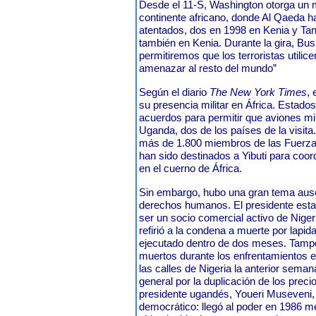
Desde el 11-S, Washington otorga un m
continente africano, donde Al Qaeda h
atentados, dos en 1998 en Kenia y Tan
también en Kenia. Durante la gira, Bus
permitiremos que los terroristas utili
amenazar al resto del mundo”
Según el diario
The New York Times
,
su presencia militar en África. Estado
acuerdos para permitir que aviones mi
Uganda, dos de los países de la visita
más de 1.800 miembros de las Fuerz
han sido destinados a Yibuti para coord
en el cuerno de África.
Sin embargo, hubo una gran tema ausen
derechos humanos. El presidente esta
ser un socio comercial activo de Nige
refirió a la condena a muerte por lapi
ejecutado dentro de dos meses. Tampoc
muertos durante los enfrentamientos en
las calles de Nigeria la anterior sema
general por la duplicación de los preci
presidente ugandés, Youeri Museveni,
democrático: llegó al poder en 1986 me