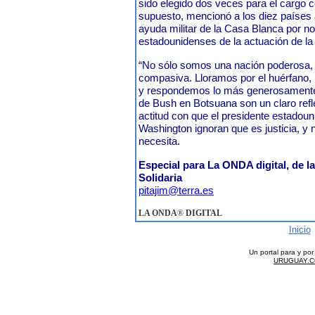
sido elegido dos veces para el cargo 
supuesto, mencionó a los diez países 
ayuda militar de la Casa Blanca por no 
estadounidenses de la actuación de la 
“No sólo somos una nación poderosa,
compasiva. Lloramos por el huérfano, l
y respondemos lo más generosamente
de Bush en Botsuana son un claro reflej
actitud con que el presidente estadouni
Washington ignoran que es justicia, y n
necesita.
Especial para La ONDA digital, de l
Solidaria
pitajim@terra.es
LA ONDA
®
DIGITAL
Inicio
Un portal para y po
URUGUAY.