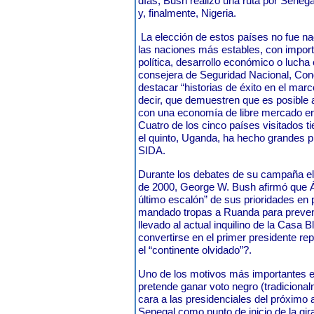
días, Bush realizó una ruta por Seneg
y, finalmente, Nigeria.
La elección de estos países no fue na
las naciones más estables, con import
política, desarrollo económico o lucha
consejera de Seguridad Nacional, Cond
destacar “historias de éxito en el mar
decir, que demuestren que es posible
con una economía de libre mercado en
Cuatro de los cinco países visitados 
el quinto, Uganda, ha hecho grandes pr
SIDA.
Durante los debates de su campaña ele
de 2000, George W. Bush afirmó que Áf
último escalón” de sus prioridades en p
mandado tropas a Ruanda para preven
llevado al actual inquilino de la Casa 
convertirse en el primer presidente rep
el “continente olvidado”?.
Uno de los motivos más importantes e
pretende ganar voto negro (tradiciona
cara a las presidenciales del próximo 
Senegal como punto de inicio de la gi