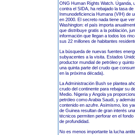
ONG Human Rights Watch. Uganda, un 
contra el SIDA, ha rebajado la tasa de
Inmunodeficiencia Humana (VIH) de u
en 2000. El secreto nada tiene que ver
Washington: el país importa anualment
que distribuye gratis a la población,
información que llegan a todos los rin
sus 22 millones de habitantes resident
La búsqueda de nuevas fuentes energé
subyacentes a la visita. Estados Unid
productor mundial de petróleo y quint
una quinta parte del crudo que consume
en la próxima década).
La Administración Bush se plantea aho
crudo del continente para rebajar su d
Medio. Nigeria y Angola ya proporcion
petróleo como Arabia Saudí, y además 
contenido en azufre. Asimismo, los yac
de Guinea resultan de gran interés un
técnicos permiten perforar en el fond
de profundidad.
No es menos importante la lucha antiter