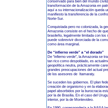
conservado para bien del mundo civili
transformación de la Amazonia en pat
aquí a su internacionalización queda u
manifiesto la transferencia de la confr
Norte-Sur.
Conquistada pero no colonizada, la geo
Amazonia consiste en el hecho de que e
brasileño, legalmente limitada con los
puede sobrevivir divorciada de la co
como área marginal.
De “infierno verde” a “el dorado”
De “infierno verde”, la Amazonia se tr
tan rico como despoblado, es actualm
geopolítica neutra, prácticamente care
grandes preocupaciones del actual pre
de los asesores de
Itamaraty.
Se suceden los gobiernos. El plan fede
creación de organismo y en la elabora
papel absorbidos por la burocracia est
por la de Brasilia. En el caso del Uru
interior, por la de Montevideo.
En 1990, correspondería a la NASA la