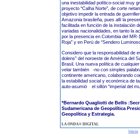
una inestabilidad político-social muy gr
proyecto “Calha Norte”, de corte netame
objetivo impedir la entrada de guerrille
Amazonia brasileña, pues allí la presen
facilitada en función de la instalación
variadas nacionalidades, en tanto la acc
por la presencia en Colombia del MR-
Roja” y en Perú de “Sendero Luminos
Considero que la responsabilidad de e
dolens” del noroeste de América del S
Brasil. Una nueva política de cualquie
velar también
-no con simples palabr
continente americano, colaborando con
la estabilidad social y económica de 
auto-asumió
el sillón “imperial del m
*Bernardo Quagliotti de Bellis :Sec
Sudamericana de Geopolítica Pres
Geopolítica y Estrategia
.
LA ONDA
®
DIGITAL
Inicio