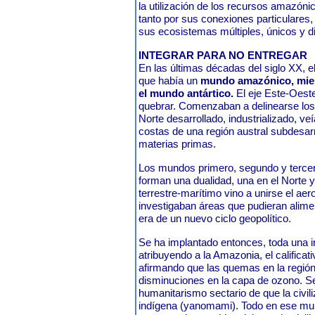
la utilización de los recursos amazóni
tanto por sus conexiones particulares
sus ecosistemas múltiples, únicos y d
INTEGRAR PARA NO ENTREGAR
En las últimas décadas del siglo XX, e
que había un
mundo amazónico, mie
el mundo antártico.
El eje Este-Oest
quebrar. Comenzaban a delinearse los 
Norte desarrollado, industrializado, ve
costas de una región austral subdesar
materias primas.
Los mundos primero, segundo y tercer
forman una dualidad, una en el Norte y 
terrestre-marítimo vino a unirse el aer
investigaban áreas que pudieran alime
era de un nuevo ciclo geopolítico.
Se ha implantado entonces, toda una ind
atribuyendo a la Amazonia, el calificat
afirmando que las quemas en la región
disminuciones en la capa de ozono. Se
humanitarismo sectario de que la civili
indígena (yanomami). Todo en ese mun