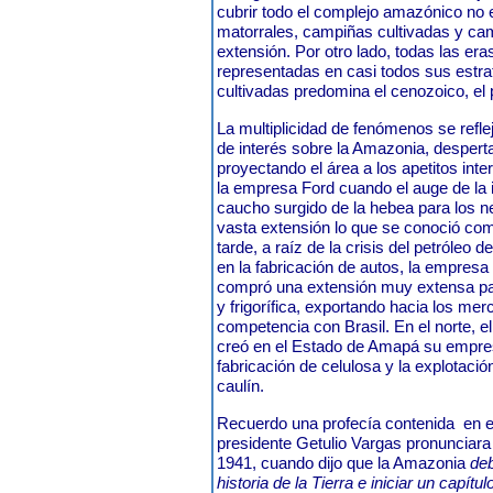
cubrir todo el complejo amazónico no 
matorrales, campiñas cultivadas y ca
extensión. Por otro lado, todas las era
representadas en casi todos sus estrat
cultivadas predomina el cenozoico, e
La multiplicidad de fenómenos se refle
de interés sobre la Amazonia, desperta
proyectando el área a los apetitos int
la empresa Ford cuando el auge de la i
caucho surgido de la hebea para los 
vasta extensión lo que se conoció c
tarde, a raíz de la crisis del petróleo 
en la fabricación de autos, la empres
compró una extensión muy extensa para
y frigorífica, exportando hacia los me
competencia con Brasil. En el norte, el
creó en el Estado de Amapá su empr
fabricación de celulosa y la explotaci
caulín.
Recuerdo una profecía contenida
en e
presidente Getulio Vargas pronunciara
1941, cuando dijo que la Amazonia
deb
historia de la Tierra e iniciar un capítul