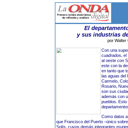
El departamento
y sus industrias d
por Walter
Con una super
cuadrados, el
al oeste con S
este con la d
en tanto que 
las aguas del 
Carmelo, Colo
Rosario, Nuev
son sus ciuda
además con u
pueblos. Esto 
departamentos
Como datos a
que Francisco del Puerto –único sobre
Solís, cuyos demás integrantes murie