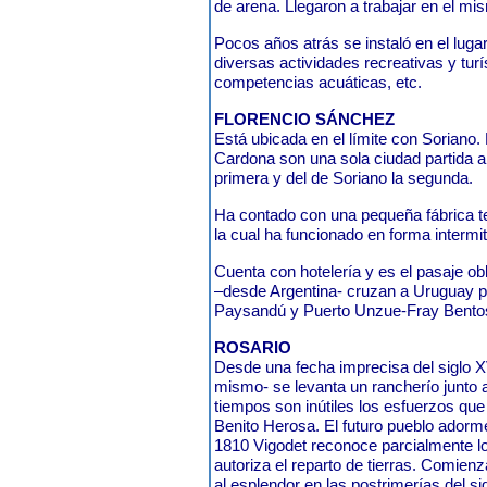
de arena. Llegaron a trabajar en el mi
Pocos años atrás se instaló en el luga
diversas actividades recreativas y turís
competencias acuáticas, etc.
FLORENCIO SÁNCHEZ
Está ubicada en el límite con Soriano.
Cardona son una sola ciudad partida al
primera y del de Soriano la segunda.
Ha contado con una pequeña fábrica te
la cual ha funcionado en forma intermit
Cuenta con hotelería y es el pasaje obl
–desde Argentina- cruzan a Uruguay p
Paysandú y Puerto Unzue-Fray Bento
ROSARIO
Desde una fecha imprecisa del siglo XV
mismo- se levanta un rancherío junto a
tiempos son inútiles los esfuerzos que
Benito Herosa. El futuro pueblo adorm
1810 Vigodet reconoce parcialmente l
autoriza el reparto de tierras. Comienz
al esplendor en las postrimerías del s