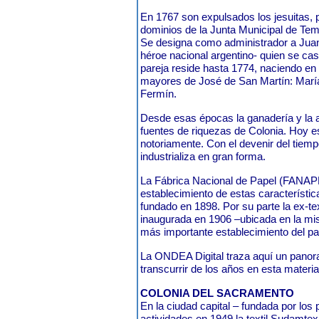
En 1767 son expulsados los jesuitas, 
dominios de la Junta Municipal de Te
Se designa como administrador a Juan
héroe nacional argentino- quien se ca
pareja reside hasta 1774, naciendo en
mayores de José de San Martín: Marí
Fermín.
Desde esas épocas la ganadería y la a
fuentes de riquezas de Colonia. Hoy e
notoriamente. Con el devenir del tiem
industrializa en gran forma.
La Fábrica Nacional de Papel (FANAP
establecimiento de estas característi
fundado en 1898. Por su parte la ex-t
inaugurada en 1906 –ubicada en la mis
más importante establecimiento del pa
La ONDEA Digital traza aquí un panora
transcurrir de los años en esta materi
COLONIA DEL SACRAMENTO
En la ciudad capital – fundada por lo
actividades en 1949 la textil Sudamte