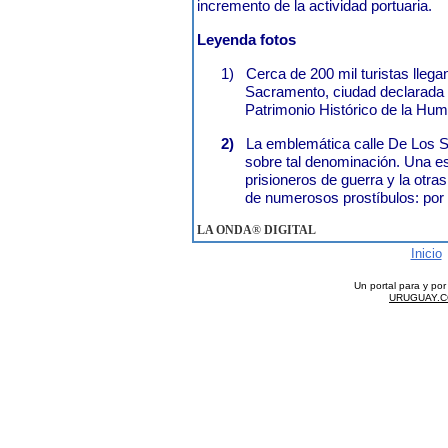
incremento de la actividad portuaria.
Leyenda fotos
1)
Cerca de 200 mil turistas lleg
Sacramento, ciudad declarada
Patrimonio Histórico de la Hum
2)
La emblemática calle De Los S
sobre tal denominación. Una es
prisioneros de guerra y la otras
de numerosos prostíbulos: por 
LA ONDA
®
DIGITAL
Inicio
Un portal para y po
URUGUAY.