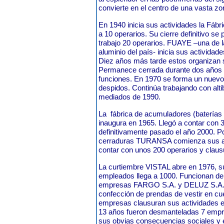
convierte en el centro de una vasta z
En 1940 inicia sus actividades la Fáb
a 10 operarios. Su cierre definitivo s
trabajo 20 operarios. FUAYE –una de la
aluminio del país- inicia sus activida
Diez años más tarde estos organizan 
Permanece cerrada durante dos años y
funciones. En 1970 se forma un nuevo s
despidos. Continúa trabajando con altib
mediados de 1990.
La
fábrica de acumuladores (batería
inaugura en 1965. Llegó a contar con 3
definitivamente pasado el año 2000. Po
cerraduras TURANSA comienza sus ac
contar con unos 200 operarios y claus
La curtiembre VISTAL abre en 1976, 
empleados llega a 1000. Funcionan den
empresas FARGO S.A. y DELUZ S.A., 
confección de prendas de vestir en cue
empresas clausuran sus actividades e
13 años fueron desmanteladas 7 empre
sus obvias consecuencias sociales y