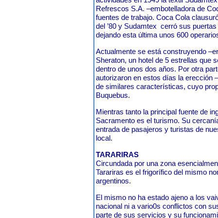
Refrescos S.A. –embotelladora de Coc
fuentes de trabajo. Coca Cola clausur
del ’80 y Sudamtex
cerró sus puertas
dejando esta última unos 600 operarios
Actualmente se está construyendo –en e
Sheraton, un hotel de 5 estrellas que 
dentro de unos dos años. Por otra par
autorizaron en estos días la erección –
de similares características, cuyo pro
Buquebus.
Mientras tanto la principal fuente de i
Sacramento es el turismo. Su cercaní
entrada de pasajeros y turistas de nue
local.
TARARIRAS
Circundada por una zona esencialmente 
Tarariras es el frigorífico del mismo
argentinos.
El mismo no ha estado ajeno a los vai
nacional ni a vario0s conflictos con s
parte de sus servicios y su funcionami