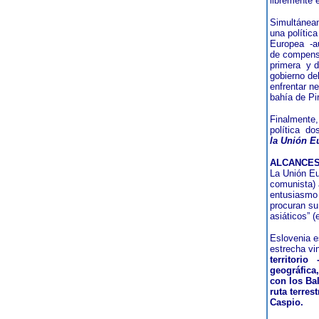
libremente 
Simultáneam
una polític
Europea
-a
de compensa
primera
y d
gobierno de
enfrentar n
bahía de Pi
Finalmente,
política
dos
la Unión E
ALCANCES
La Unión Eu
comunista) a
entusiasmo 
procuran su
asiáticos” 
Eslovenia e
estrecha vi
territorio
geográfica
con los Bal
ruta terres
Caspio.