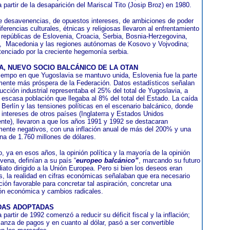
a partir de la desaparición del Mariscal Tito (Josip Broz) en 1980.
e desavenencias, de opuestos intereses, de ambiciones de poder
erencias culturales, étnicas y religiosas llevaron al enfrentamiento
 repúblicas de Eslovenia, Croacia, Serbia, Bosnia-Herzegovina,
,
Macedonia y las regiones autónomas de Kosovo y Vojvodina;
otenciado por la creciente hegemonía serbia.
A, NUEVO SOCIO BALCÁNICO DE LA OTAN
tiempo en que Yugoslavia se mantuvo unida, Eslovenia fue la parte
nte más próspera de la Federación. Datos estadísticos señalan
ucción industrial representaba el 25% del total de Yugoslavia, a
 escasa población que llegaba al 8% del total del Estado. La caída
 Berlín y las tensiones políticas en el escenario balcánico, donde
intereses de otros países (Inglaterra y Estados Unidos
mente), llevaron a que los años 1991 y 1992 se destacaran
nte negativos, con una inflación anual de más del 200% y una
na de 1.760 millones de dólares.
, ya en esos años, la opinión política y la mayoría de la opinión
vena, definían a su país “
europeo balcánico”
, marcando su futuro
iato dirigido a la Unión Europea. Pero si bien los deseos eran
s, la realidad en cifras económicas señalaban que era necesario
ión favorable para concretar tal aspiración, concretar una
ión económica y cambios radicales.
DAS ADOPTADAS
 partir de 1992 comenzó a reducir su déficit fiscal y la inflación;
lanza de pagos y en cuanto al dólar, pasó a ser convertible