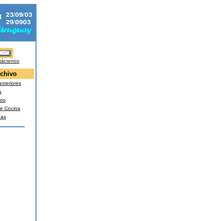
táctenos
chivo
nteriores
s
os
e Cocina
nas