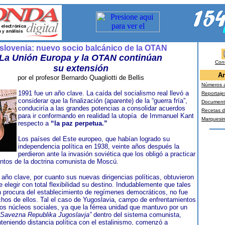
slovenia: nuevo socio balcánico de la OTAN
La Unión Europa y la OTAN continúan
Con
su extensión
Ar
por el profesor Bernardo Quagliotti de Bellis
Números a
1991 fue un año clave. La caída del socialismo real llevó a
Reportaje
considerar que la finalización (aparente) de la “guerra fría”,
Document
conduciría a las grandes potencias a consolidar acuerdos
Recetas d
para ir conformando en realidad la utopía
de Immanuel Kant
Marquesi
respecto a
“la paz perpetua.”
Los países del Este europeo, que habían logrado su
independencia política en 1938, veinte años después la
perdieron ante la invasión soviética que los obligó a practicar
entos de la doctrina comunista de Moscú.
 año clave, por cuanto sus nuevas dirigencias políticas, obtuvieron
de elegir con total flexibilidad su destino. Indudablemente que tales
 procura del establecimiento de regímenes democráticos, no fue
chos de ellos. Tal el caso de Yugoslavia, campo de enfrentamientos
sos núcleos sociales, ya que la férrea unidad que mantuvo por un
a Savezna Republika Jugoslavja”
dentro del sistema comunista,
eniendo distancia política con el estalinismo, comenzó a