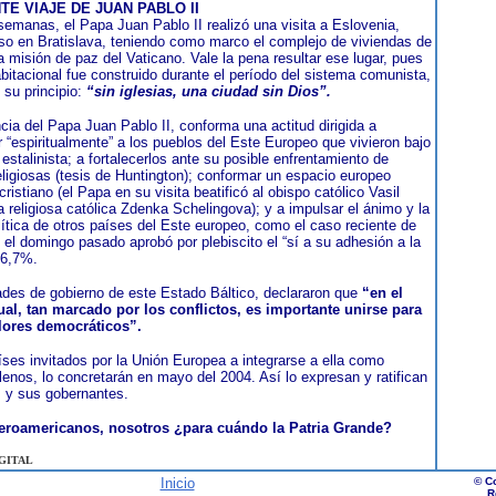
TE VIAJE DE JUAN PABLO II
emanas, el Papa Juan Pablo II realizó una visita a Eslovenia,
o en Bratislava, teniendo como marco el complejo de viviendas de
a misión de paz del Vaticano. Vale la pena resultar ese lugar, pues
abitacional fue construido durante el período del sistema comunista,
su principio:
“sin iglesias, una ciudad sin Dios”.
cia del Papa Juan Pablo II, conforma una actitud dirigida a
r “espiritualmente” a los pueblos del Este Europeo que vivieron bajo
 estalinista; a fortalecerlos ante su posible enfrentamiento de
eligiosas (tesis de Huntington); conformar un espacio europeo
ristiano (el Papa en su visita beatificó al obispo católico Vasil
a religiosa católica Zdenka Schelingova); y a impulsar el ánimo y la
lítica de otros países del Este europeo, como el caso reciente de
 el domingo pasado aprobó por plebiscito el “sí a su adhesión a la
 66,7%.
ades de gobierno de este Estado Báltico, declararon que
“en el
al, tan marcado por los conflictos, es importante unirse para
alores democráticos”.
íses invitados por la Unión Europea a integrarse a ella como
enos, lo concretarán en mayo del 2004. Así lo expresan y ratifican
 y sus gobernantes.
eroamericanos, nosotros ¿para cuándo la Patria Grande?
GITAL
Inicio
© C
R