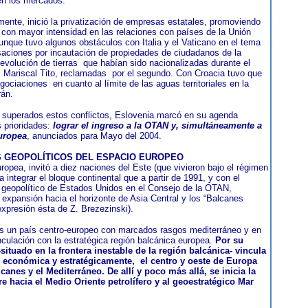
en los mercados.
ente, inició la privatización de empresas estatales, promoviendo
a con mayor intensidad en las relaciones con países de la Unión
unque tuvo algunos obstáculos con Italia y el Vaticano en el tema
ciones por incautación de propiedades de ciudadanos de la
evolución de tierras
que habían sido nacionalizadas durante el
l Mariscal Tito, reclamadas
por el segundo. Con Croacia tuvo que
egociaciones
en cuanto al límite de las aguas territoriales en la
rán.
 superados estos conflictos, Eslovenia marcó en su agenda
 prioridades:
lograr el ingreso a la OTAN y, simultáneamente a
uropea
, anunciados para Mayo del 2004.
 GEOPOLÍTICOS DEL ESPACIO EUROPEO
ropea, invitó a diez naciones del Este (que vivieron bajo el régimen
 integrar el bloque continental que a partir de 1991, y con el
geopolítico de Estados Unidos en el Consejo de la OTAN,
 expansión hacia el horizonte de Asia Central y los “Balcanes
(expresión ésta de Z. Brezezinski).
s un país centro-europeo con marcados rasgos mediterráneo y en
nculación con la estratégica región balcánica europea.
Por su
-situado en la frontera inestable de la región balcánica- vincula
, económica y estratégicamente,
el centro y oeste de Europa
canes y el Mediterráneo. De allí y poco más allá, se inicia la
tre hacia el Medio Oriente petrolífero y al geoestratégico Mar