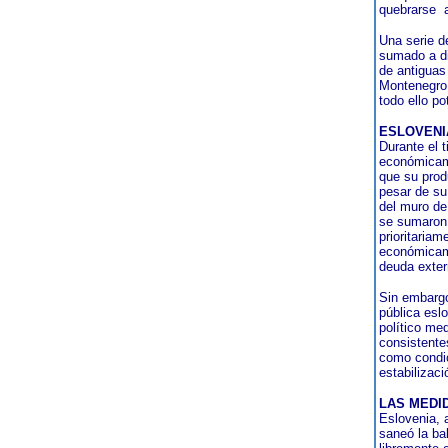
quebrarse
Una serie d
sumado a dif
de antiguas
Montenegro
todo ello p
ESLOVENI
Durante el 
económicame
que su prod
pesar de su
del muro de
se sumaron 
prioritaria
económicame
deuda exter
Sin embargo
pública eslo
político med
consistente
como condic
estabilizac
LAS MEDI
Eslovenia, a
saneó la ba