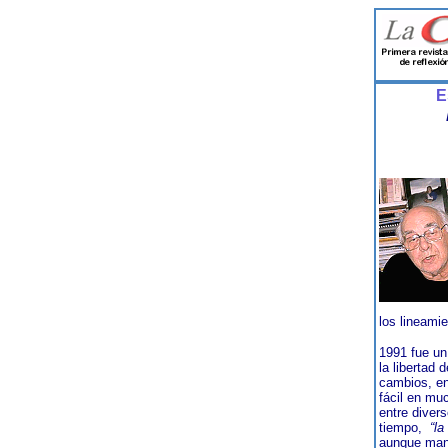
E
los lineami
1991 fue un
la libertad 
cambios, en
fácil en mu
entre diver
tiempo,
“l
aunque mant