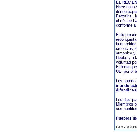
EL RECIEN
Hace unas s
donde expus
Petzalka,
l
el núcleo h
conforme a
Esta presen
reconquista
la autoridad
creencias r
armónico y c
Hopko y a l
voluntad po
Estonia que
UE, por el
Las autorid
mundo actu
difundir v
Los diez pa
Miembros pl
sus pueblos
Pueblos ib
LA ONDA
®
DI