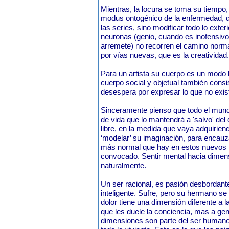
Mientras, la locura se toma su tiempo
modus ontogénico de la enfermedad, q
las series, sino modificar todo lo exteri
neuronas (genio, cuando es inofensivo
arremete) no recorren el camino normal 
por vías nuevas, que es la creatividad.
Para un artista su cuerpo es un modo l
cuerpo social y objetual también consist
desespera por expresar lo que no exis
Sinceramente pienso que todo el mund
de vida que lo mantendrá a 'salvo' de
libre, en la medida que vaya adquirien
‘modelar’ su imaginación, para encauz
más normal que hay en estos nuevos 
convocado. Sentir mental hacia dimen
naturalmente.
Un ser racional, es pasión desbordante
inteligente. Sufre, pero su hermano s
dolor tiene una dimensión diferente a 
que les duele la conciencia, mas a ge
dimensiones son parte del ser humano