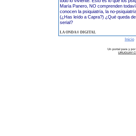
todo lo viviente. Esto es lo que los ps
María Panero, NO comprenden todavía
conocen la psiquiatría, la no-psiquiatrí
(¿Has leído a Capra?) ¿Qué queda de
serial?
LA ONDA
®
DIGITAL
Inicio
Un portal para y po
URUGUAY.