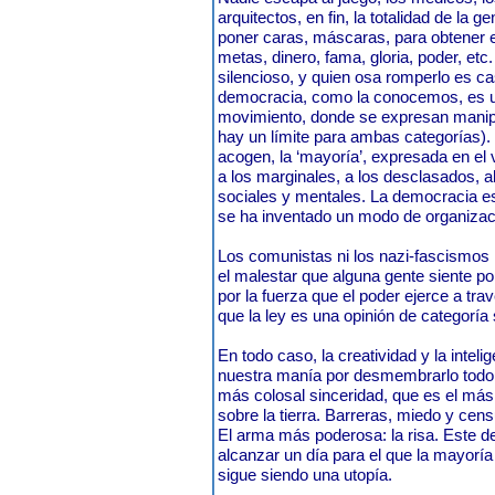
arquitectos, en fin, la totalidad de la g
poner caras, máscaras, para obtener 
metas, dinero, fama, gloria, poder, etc
silencioso, y quien osa romperlo es ca
democracia, como la conocemos, es u
movimiento, donde se expresan manip
hay un límite para ambas categorías)
acogen, la ‘mayoría’, expresada en el 
a los marginales, a los desclasados, 
sociales y mentales. La democracia e
se ha inventado un modo de organizac
Los comunistas ni los nazi-fascismos n
el malestar que alguna gente siente p
por la fuerza que el poder ejerce a tra
que la ley es una opinión de categorí
En todo caso, la creatividad y la inteli
nuestra manía por desmembrarlo todo, 
más colosal sinceridad, que es el más 
sobre la tierra. Barreras, miedo y cens
El arma más poderosa: la risa. Este de
alcanzar un día para el que la mayorí
sigue siendo una utopía.