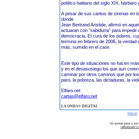
político haitiano del siglo XIX, bárbaro 
A pesar de sus cantos de sirenas en 
donde
Jean Bertrand Aristide, afirmó en aque
actuaran con "sabiduría" para impedir 
democracia. El cura de los pobres, c
termina en febrero de 2006, la verdad 
más, sumido en el caos
Este tipo de situaciones no hacen má
y en el desasosiego los que aun cree
caminar por otros caminos que por los 
paro, la pobreza, las dictaduras, la viol
Elfaro.net
cartas@elfaro.net
LA ONDA
®
DIGITAL
Inicio
Un portal para y po
URUGUAY.