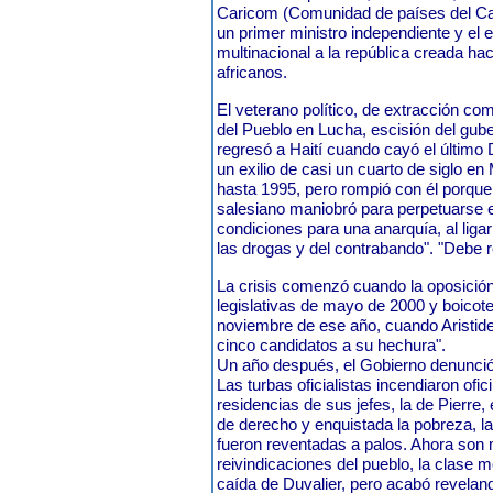
Caricom (Comunidad de países del Car
un primer ministro independiente y el e
multinacional a la república creada h
africanos.
El veterano político, de extracción com
del Pueblo en Lucha, escisión del gub
regresó a Haití cuando cayó el último 
un exilio de casi un cuarto de siglo en
hasta 1995, pero rompió con él porque,
salesiano maniobró para perpetuarse e
condiciones para una anarquía, al ligar
las drogas y del contrabando". "Debe 
La crisis comenzó cuando la oposición
legislativas de mayo de 2000 y boicote
noviembre de ese año, cuando Aristide
cinco candidatos a su hechura".
Un año después, el Gobierno denunció
Las turbas oficialistas incendiaron ofi
residencias de sus jefes, la de Pierre,
de derecho y enquistada la pobreza, l
fueron reventadas a palos. Ahora son m
reivindicaciones del pueblo, la clase me
caída de Duvalier, pero acabó reveland