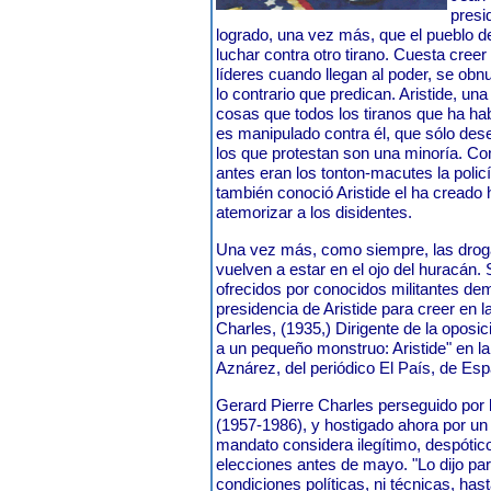
presi
logrado, una vez más, que el pueblo de
luchar contra otro tirano. Cuesta cree
líderes cuando llegan al poder, se obn
lo contrario que predican. Aristide, u
cosas que todos los tiranos que ha ha
es manipulado contra él, que sólo des
los que protestan son una minoría. C
antes eran los tonton-macutes la policí
también conoció Aristide el ha creado 
atemorizar a los disidentes.
Una vez más, como siempre, las drogas
vuelven a estar en el ojo del huracán
ofrecidos por conocidos militantes de
presidencia de Aristide para creer en l
Charles, (1935,) Dirigente de la oposic
a un pequeño monstruo: Aristide" en la
Aznárez, del periódico El País, de Esp
Gerard Pierre Charles perseguido por l
(1957-1986), y hostigado ahora por un
mandato considera ilegítimo, despótico
elecciones antes de mayo. "Lo dijo par
condiciones políticas, ni técnicas, has