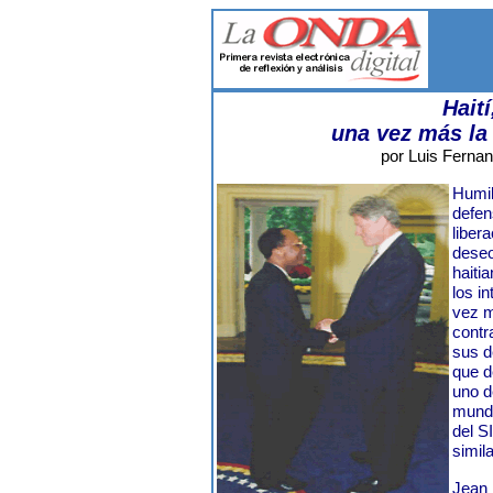
Haití
una vez más la 
por Luis Fernan
Humil
defen
liber
deseo
haiti
los i
vez m
contr
sus d
que d
uno d
mundo
del S
simil
Jean 