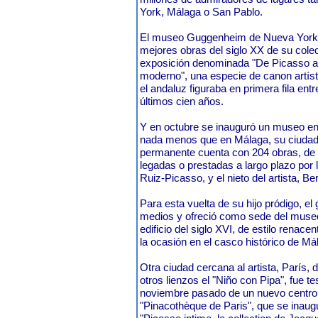
York, Málaga o San Pablo.
El museo Guggenheim de Nueva York r
mejores obras del siglo XX de su col
exposición denominada "De Picasso a P
moderno", una especie de canon artíst
el andaluz figuraba en primera fila entr
últimos cien años.
Y en octubre se inauguró un museo en
nada menos que en Málaga, su ciudad 
permanente cuenta con 204 obras, de 
legadas o prestadas a largo plazo por l
Ruiz-Picasso, y el nieto del artista, Be
Para esta vuelta de su hijo pródigo, e
medios y ofreció como sede del museo
edificio del siglo XVI, de estilo renace
la ocasión en el casco histórico de Má
Otra ciudad cercana al artista, París,
otros lienzos el "Niño con Pipa", fue te
noviembre pasado de un nuevo centro 
"Pinacothèque de Paris", que se inau