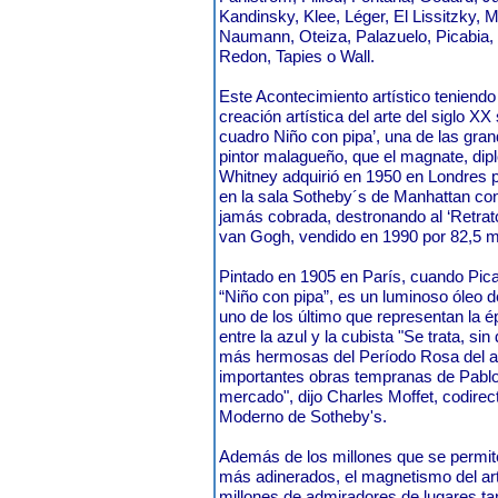
Kandinsky, Klee, Léger, El Lissitzky, 
Naumann, Oteiza, Palazuelo, Picabia
Redon, Tapies o Wall.
Este Acontecimiento artístico teniend
creación artística del arte del siglo X
cuadro Niño con pipa’, una de las gran
pintor malagueño, que el magnate, dip
Whitney adquirió en 1950 en Londres p
en la sala Sotheby´s de Manhattan con 
jamás cobrada, destronando al ‘Retrat
van Gogh, vendido en 1990 por 82,5 mi
Pintado en 1905 en París, cuando Pica
“Niño con pipa”, es un luminoso óleo d
uno de los último que representan la 
entre la azul y la cubista "Se trata, si
más hermosas del Período Rosa del ar
importantes obras tempranas de Pablo
mercado", dijo Charles Moffet, codirec
Moderno de Sotheby's.
Además de los millones que se permite
más adinerados, el magnetismo del art
millones de admiradores de lugares ta