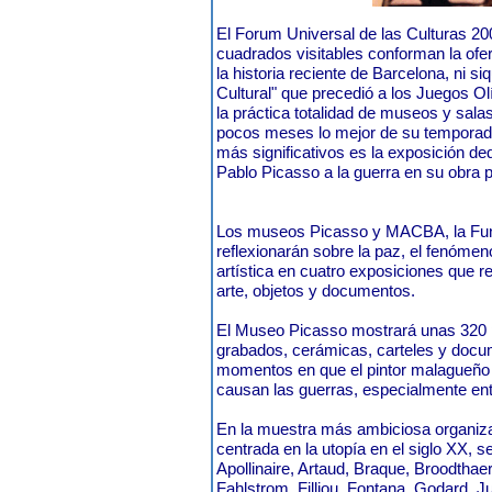
El Forum Universal de las Culturas 2
cuadrados visitables conforman la ofe
la historia reciente de Barcelona, ni si
Cultural" que precedió a los Juegos O
la práctica totalidad de museos y sala
pocos meses lo mejor de su temporada
más significativos es la exposición de
Pablo Picasso a la guerra en su obra p
Los museos Picasso y MACBA, la Fun
reflexionarán sobre la paz, el fenómeno
artística en cuatro exposiciones que 
arte, objetos y documentos.
El Museo Picasso mostrará unas 320 pi
grabados, cerámicas, carteles y docum
momentos en que el pintor malagueño 
causan las guerras, especialmente ent
En la muestra más ambiciosa organi
centrada en la utopía en el siglo XX, s
Apollinaire, Artaud, Braque, Broodtha
Fahlstrom, Filliou, Fontana, Godard, J