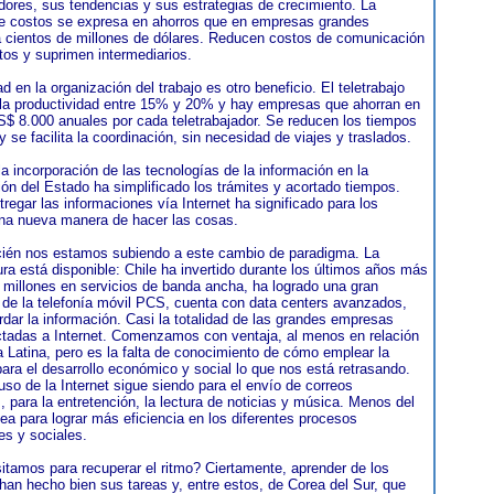
dores, sus tendencias y sus estrategias de crecimiento. La
e costos se expresa en ahorros que en empresas grandes
 cientos de millones de dólares. Reducen costos de comunicación
tos y suprimen intermediarios.
dad en la organización del trabajo es otro beneficio. El teletrabajo
la productividad entre 15% y 20% y hay empresas que ahorran en
$ 8.000 anuales por cada teletrabajador. Se reducen los tiempos
 se facilita la coordinación, sin necesidad de viajes y traslados.
la incorporación de las tecnologías de la información en la
ión del Estado ha simplificado los trámites y acortado tiempos.
tregar las informaciones vía Internet ha significado para los
na nueva manera de hacer las cosas.
cién nos estamos subiendo a este cambio de paradigma. La
ura está disponible: Chile ha invertido durante los últimos años más
millones en servicios de banda ancha, ha logrado una gran
 de la telefonía móvil PCS, cuenta con data centers avanzados,
rdar la información. Casi la totalidad de las grandes empresas
tadas a Internet. Comenzamos con ventaja, al menos en relación
 Latina, pero es la falta de conocimiento de cómo emplear la
para el desarrollo económico y social lo que nos está retrasando.
uso de la Internet sigue siendo para el envío de correos
, para la entretención, la lectura de noticias y música. Menos del
a para lograr más eficiencia en los diferentes procesos
es y sociales.
tamos para recuperar el ritmo? Ciertamente, aprender de los
han hecho bien sus tareas y, entre estos, de Corea del Sur, que