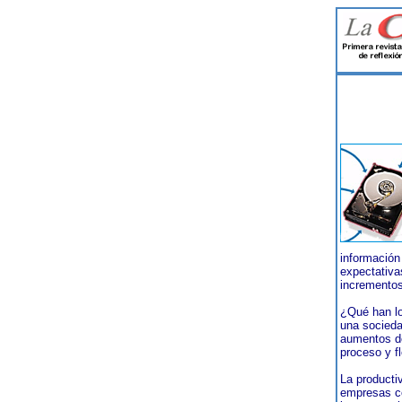
información
expectativa
incrementos
¿Qué han lo
una socieda
aumentos de
proceso y fl
La producti
empresas co