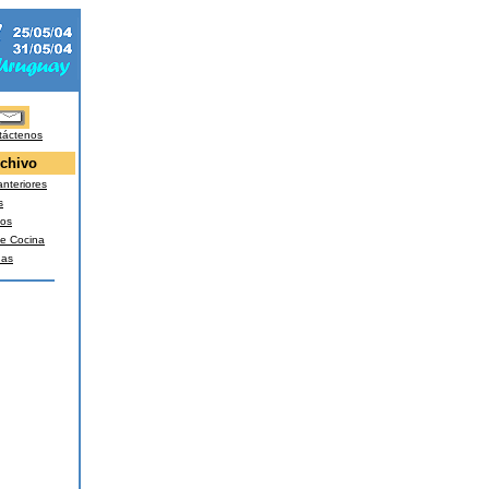
táctenos
chivo
nteriores
s
os
e Cocina
nas