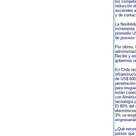
los competi
reducción d
ascienden a
y de contac
La flexibili
incrementa 
promedio US
de proceso y
Por último, 
administrac
Recibir y en
gobiernos u
En Chile re
infraestruct
de US$ 600 
penetración
para resgua
están conec
con América
tecnología 
El 80% del 
electrónicos
3% se emple
empresarial
¿Qué necesi
países que 