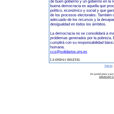
de buen gobierno y un gobierno en la 
buena democracia es aquella que proc
político, económico y social y que gara
de los procesos electorales. También d
adecuado de los recursos y la desapari
desigualdad en todos los ámbitos.
La democracia no se consolidará a me
problemas generados por la pobreza. 
cumplirá con su responsabilidad básica
humana.
ccs@solidarios.org.es
LA ONDA
®
DIGITAL
Inicio
Un portal para y po
URUGUAY.