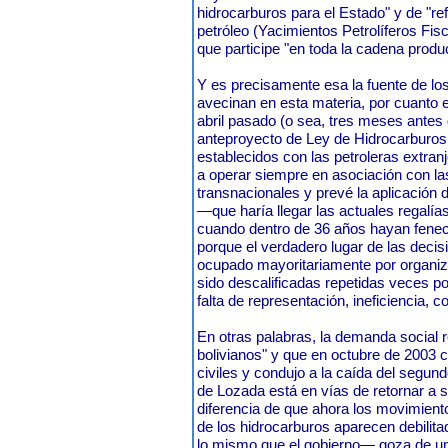
hidrocarburos para el Estado" y de "re
petróleo (Yacimientos Petrolíferos Fis
que participe "en toda la cadena produ
Y es precisamente esa la fuente de lo
avecinan en esta materia, por cuanto 
abril pasado (o sea, tres meses antes 
anteproyecto de Ley de Hidrocarburos q
establecidos con las petroleras extra
a operar siempre en asociación con l
transnacionales y prevé la aplicación
—que haría llegar las actuales regal
cuando dentro de 36 años hayan feneci
porque el verdadero lugar de las decis
ocupado mayoritariamente por organiz
sido descalificadas repetidas veces po
falta de representación, ineficiencia, 
En otras palabras, la demanda social 
bolivianos" y que en octubre de 2003 
civiles y condujo a la caída del segu
de Lozada está en vías de retornar a su
diferencia de que ahora los movimient
de los hidrocarburos aparecen debilit
lo mismo que el gobierno— goza de una