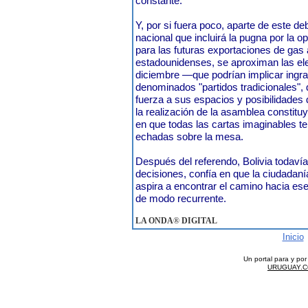
constante.
Y, por si fuera poco, aparte de este deb
nacional que incluirá la pugna por la o
para las futuras exportaciones de ga
estadounidenses, se aproximan las el
diciembre —que podrían implicar ingra
denominados "partidos tradicionales",
fuerza a sus espacios y posibilidades
la realización de la asamblea constit
en que todas las cartas imaginables te
echadas sobre la mesa.
Después del referendo, Bolivia todaví
decisiones, confía en que la ciudadan
aspira a encontrar el camino hacia es
de modo recurrente.
LA ONDA
®
DIGITAL
Inicio
Un portal para y po
URUGUAY.