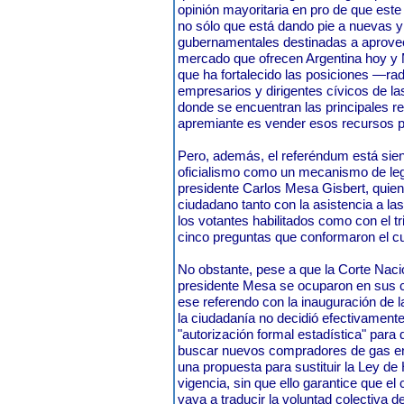
opinión mayoritaria en pro de que este
no sólo que está dando pie a nuevas y
gubernamentales destinadas a aprovec
mercado que ofrecen Argentina hoy y M
que ha fortalecido las posiciones —ra
empresarios y dirigentes cívicos de las
donde se encuentran las principales r
apremiante es vender esos recursos p
Pero, además, el referéndum está sie
oficialismo como un mecanismo de leg
presidente Carlos Mesa Gisbert, quien 
ciudadano tanto con la asistencia a l
los votantes habilitados como con el tr
cinco preguntas que conformaron el cu
No obstante, pese a que la Corte Nacio
presidente Mesa se ocuparon en sus c
ese referendo con la inauguración de l
la ciudadanía no decidió efectivamente
"autorización formal estadística" para 
buscar nuevos compradores de gas en e
una propuesta para sustituir la Ley de
vigencia, sin que ello garantice que e
vaya a traducir la voluntad colectiva d