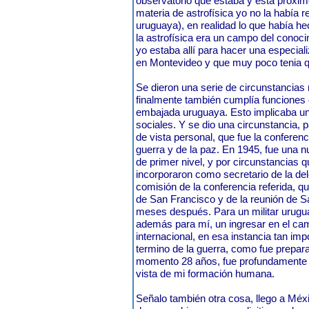
observatorio que estaba y está próxim
materia de astrofísica yo no la había r
uruguaya), en realidad lo que había h
la astrofísica era un campo del conoci
yo estaba allí para hacer una especializ
en Montevideo y que muy poco tenia q
Se dieron una serie de circunstancia
finalmente también cumplía funciones 
embajada uruguaya. Esto implicaba u
sociales. Y se dio una circunstancia, 
de vista personal, que fue la conferen
guerra y de la paz. En 1945, fue una
de primer nivel, y por circunstancias
incorporaron como secretario de la del
comisión de la conferencia referida, q
de San Francisco y de la reunión de S
meses después. Para un militar urugu
además para mí, un ingresar en el ca
internacional, en esa instancia tan imp
termino de la guerra, como fue prepara
momento 28 años, fue profundamente 
vista de mi formación humana.
Señalo también otra cosa, llego a Méxi