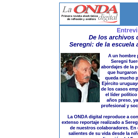
Entrevi
De los archivos d
Seregni: de la escuela 
A un hombre p
Seregni fuer
abordajes de la p
que hurgaron 
queda mucho po
Ejército uruguay
de los casos emp
el líder políti
años preso, ya 
profesional y soci
La ONDA digital reproduce a con
extenso reportaje realizado a Sere
de nuestros colaboradores. En 
salientes de su vida desde la niñ