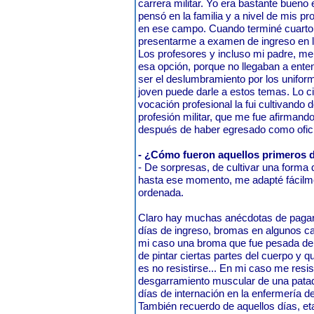
carrera militar. Yo era bastante buen
pensó en la familia y a nivel de mis p
en ese campo. Cuando terminé cuarto 
presentarme a examen de ingreso en la
Los profesores y incluso mi padre, m
esa opción, porque no llegaban a ente
ser el deslumbramiento por los unifor
joven puede darle a estos temas. Lo ci
vocación profesional la fui cultivando d
profesión militar, que me fue afirman
después de haber egresado como oficial
- ¿Cómo fueron aquellos primeros dí
- De sorpresas, de cultivar una forma d
hasta ese momento, me adapté fácilmen
ordenada.
Claro hay muchas anécdotas de pagar 
días de ingreso, bromas en algunos 
mi caso una broma que fue pesada de
de pintar ciertas partes del cuerpo y 
es no resistirse... En mi caso me res
desgarramiento muscular de una patada
días de internación en la enfermería d
También recuerdo de aquellos días, e