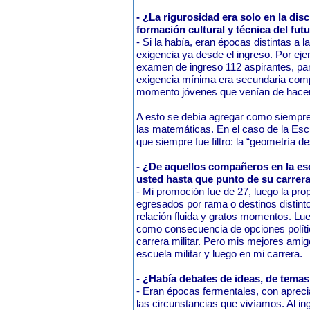
- ¿La rigurosidad era solo en la disc
formación cultural y técnica del futu
- Si la había, eran épocas distintas a l
exigencia ya desde el ingreso. Por ej
examen de ingreso 112 aspirantes, par
exigencia mínima era secundaria comp
momento jóvenes que venían de hacer 
A esto se debía agregar como siempre 
las matemáticas. En el caso de la Escu
que siempre fue filtro: la “geometría de
- ¿De aquellos compañeros en la esc
usted hasta que punto de su carrer
- Mi promoción fue de 27, luego la pro
egresados por rama o destinos distint
relación fluida y gratos momentos. Lue
como consecuencia de opciones polític
carrera militar. Pero mis mejores amig
escuela militar y luego en mi carrera.
- ¿Había debates de ideas, de temas
- Eran épocas fermentales, con apreci
las circunstancias que vivíamos. Al in