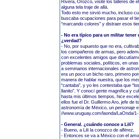
Rivera, Orozco, visité los talleres de e
alguna tela traje de allá.
Todo esto me sirvió mucho, incluso c
buscaba ocupaciones para pasar el tie
“marcando colores” y distraer esos ti
- No era típico para un militar tene
¿verdad?
- No, por supuesto que no era, cultiv
los compañeros de armas, pero además
con excelentes amigos que discutía
problemas sociales, políticos, en una
a seminarios internacionales de astr
era un poco un bicho raro, primero po
manera de hablar nuestra, que los m
“cantaba”, y yo les contestaba que “lo
llanito”. Y conocí gente magnífica y cu
hasta mis últimos tiempos, hice exce
ellos fue el Dr. Guillermo Aro, jefe de 
astronomía de México, un personaje e
//www.uruguay.com/laonda/LaOnda/1-
- General. ¿cuándo conoce a Lilí?
- Bueno, a Lilí la conozco de alférez,
- Entonces se va a México con el amor