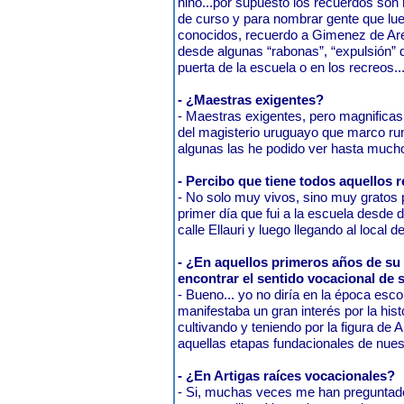
niño...por supuesto los recuerdos s
de curso y para nombrar gente que lue
conocidos, recuerdo a Gimenez de A
desde algunas “rabonas”, “expulsión” d
puerta de la escuela o en los recreos..
- ¿Maestras exigentes?
- Maestras exigentes, pero magnifica
del magisterio uruguayo que marco ru
algunas las he podido ver hasta muc
- Percibo que tiene todos aquellos
- No solo muy vivos, sino muy gratos 
primer día que fui a la escuela desde 
calle Ellauri y luego llegando al local d
- ¿En aquellos primeros años de s
encontrar el sentido vocacional de 
- Bueno... yo no diría en la época esc
manifestaba un gran interés por la his
cultivando y teniendo por la figura de A
aquellas etapas fundacionales de nues
- ¿En Artigas raíces vocacionales?
- Si, muchas veces me han preguntado