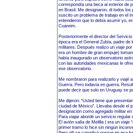
correspondía una beca al exterior de p
en Brasil. Me designaron, di todos lo
suscito un problema de trabajo en el In
entendieron que lo debía asumir yo, er
Cuareim.
Posteriormente el director del Servici
época era el General Zubía, padre de 
militares. Después realizo un viaje po
era un hombre de gran empuje) toman
había inaugurado un observatorio ast
con las autoridades mexicanas le ofre
ese observatorio.
Me nombraron para realizarlo y viajé a
Guerra. Pero todavía en guerra. Resul
puede decir que solo en Uruguay se p
Me dijeron: “Usted tiene que presenta
ciudad de México”. Llevaba desde el p
designación como agregado militar en
Para viajar abordé un servicio regula
El avión salía de Melilla ( era un viaje
primer tramo lo hice sin ningún inconv
Pero allí se complicó porque en esa b