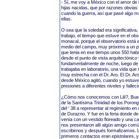
- Sí, me voy a México con el amor de L
hijas nacidas, que por razones obvia
cuando la guerra, así que pasé algo m
ellas.
O sea que la soledad era significativa,
trabajo, el tiempo que estuve en el obs
monacal, porque el observatorio está e
medio del campo, muy próximo a un pu
que tenia en ese tiempo unos 550 habit
desde el punto de vista arquitectónico
fundamentalmente de noche, luego de 
trabajaba en laboratorio, una vida que 
muy estrecha con el Dr. Aro. El Dr. Ar
desde México agitó, cuando yo estuve 
presiones a diferentes niveles y fallec
¿Cómo nos conocemos con Lilí?, Buen
de la Santísima Trinidad de los Poron
del ‘ 38 a representar al regimiento en
de Durazno. Y fue en la feria donde de
venía con un vestido floreado y una c
nos presentaron allí algún amigo co
escribirnos y después formalizamos. Li
primeros contactos eran epistolares,