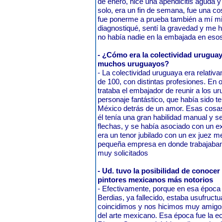
de enero, hice una apendicitis aguda y 
solo, era un fin de semana, fue una c
fue ponerme a prueba también a mí 
diagnostiqué, sentí la gravedad y me h
no había nadie en la embajada en esos
- ¿Cómo era la colectividad uruguay
muchos uruguayos?
- La colectividad uruguaya era relati
de 100, con distintas profesiones. En o
trataba el embajador de reunir a los 
personaje fantástico, que había sido t
México detrás de un amor. Esas cosas
él tenía una gran habilidad manual y s
flechas, y se había asociado con un 
era un tenor jubilado con un ex juez m
pequeña empresa en donde trabajaban e
muy solicitados
- Ud. tuvo la posibilidad de conoce
pintores mexicanos más notorios
- Efectivamente, porque en esa época c
Berdias, ya fallecido, estaba usufruct
coincidimos y nos hicimos muy amigos
del arte mexicano. Esa época fue la ec