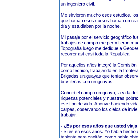
un ingeniero civil.
Me sirvieron mucho esos estudios, los 
que hacían esos cursos hacían un real 
día y estudiaban por la noche.
Mi pasaje por el servicio geográfico f
trabajos de campo me permitieron muc
Topografía luego me dedique a Geodes
recorrer así casi toda la Republica.
Por aquellos años integré la Comisión 
como técnico, trabajando en la fronter
Brigadas uruguayas que tenían observ
brasileñas con uruguayos.
Conocí el campo uruguayo, la vida del 
riquezas potenciales y nuestras pobr
ese tipo de vida. Anduve haciendo vi
carpas, observando los cielos de invi
trabajar.
- ¿Es por esos años que usted viaj
- Si es en esos años. Yo había hecho 
teniente para capitán, como había obte