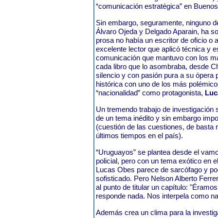
“comunicación estratégica” en Buenos
Sin embargo, seguramente, ninguno de 
Álvaro Ojeda y Delgado Aparain, ha s
prosa no había un escritor de oficio o 
excelente lector que aplicó técnica y es
comunicación que mantuvo con los ma
cada libro que lo asombraba, desde Cha
silencio y con pasión pura a su ópera
histórica con uno de los más polémic
“nacionalidad” como protagonista,
Luc
Un tremendo trabajo de investigación s
de un tema inédito y sin embargo impo
(cuestión de las cuestiones, de basta r
últimos tiempos en el país).
“Uruguayos” se plantea desde el vam
policial, pero con un tema exótico en e
Lucas Obes parece de sarcófago y podr
sofisticado. Pero Nelson Alberto Ferre
al punto de titular un capítulo: "Éramo
responde nada. Nos interpela como n
Además crea un clima para la investiga