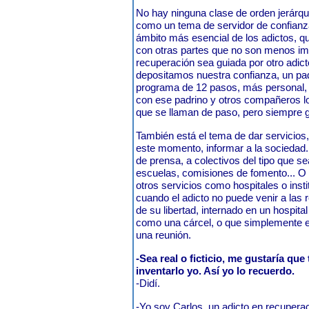
No hay ninguna clase de orden jerárqu
como un tema de servidor de confianza,
ámbito más esencial de los adictos,
con otras partes que no son menos im
recuperación sea guiada por otro adict
depositamos nuestra confianza, un pa
programa de 12 pasos, más personal,
con ese padrino y otros compañeros lo
que se llaman de paso, pero siemp
También está el tema de dar servicios
este momento, informar a la sociedad.
de prensa, a colectivos del tipo que se
escuelas, comisiones de fomento... O t
otros servicios como hospitales o inst
cuando el adicto no puede venir a las 
de su libertad, internado en un hospital 
como una cárcel, o que simplemente es
una reunión.
-Sea real o ficticio, me gustaría qu
inventarlo yo. Así yo lo recuerdo.
-Didí.
-Yo soy Carlos, un adicto en recuperac