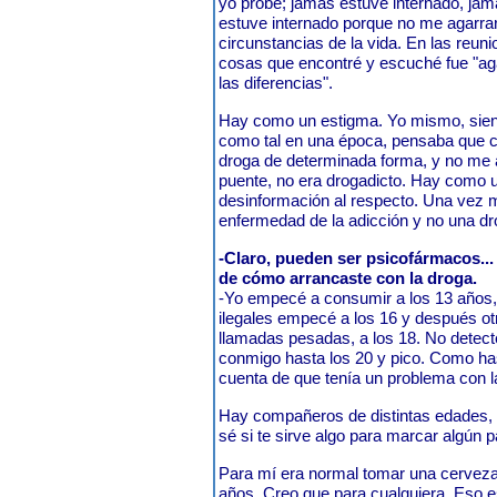
yo probé; jamás estuve internado, ja
estuve internado porque no me agarrar
circunstancias de la vida. En las reun
cosas que encontré y escuché fue "agar
las diferencias".
Hay como un estigma. Yo mismo, sie
como tal en una época, pensaba que
droga de determinada forma, y no me 
puente, no era drogadicto. Hay como 
desinformación al respecto. Una vez 
enfermedad de la adicción y no una dro
-Claro, pueden ser psicofármacos..
de cómo arrancaste con la droga.
-Yo empecé a consumir a los 13 años,
ilegales empecé a los 16 y después otr
llamadas pesadas, a los 18. No detec
conmigo hasta los 20 y pico. Como ha
cuenta de que tenía un problema con l
Hay compañeros de distintas edades,
sé si te sirve algo para marcar algún 
Para mí era normal tomar una cerveza
años. Creo que para cualquiera. Eso 