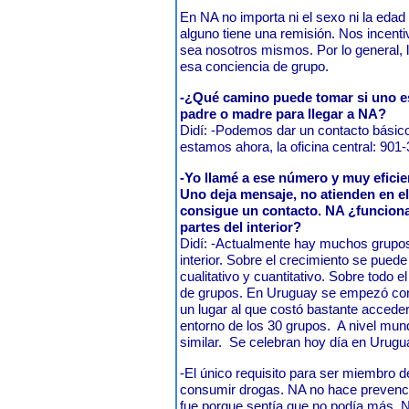
En NA no importa ni el sexo ni la edad n
alguno tiene una remisión. Nos incent
sea nosotros mismos. Por lo general, 
esa conciencia de grupo.
-¿Qué camino puede tomar si uno es
padre o madre para llegar a NA?
Didí: -Podemos dar un contacto básico
estamos ahora, la oficina central: 901
-Yo llamé a ese número y muy efici
Uno deja mensaje, no atienden en e
consigue un contacto. NA ¿funcion
partes del interior?
Didí: -Actualmente hay muchos grupos
interior. Sobre el crecimiento se pued
cualitativo y cuantitativo. Sobre todo e
de grupos. En Uruguay se empezó co
un lugar al que costó bastante accede
entorno de los 30 grupos. A nivel mund
similar. Se celebran hoy día en Urugu
-El único requisito para ser miembro d
consumir drogas. NA no hace prevenci
fue porque sentía que no podía más. 