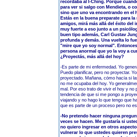
recordaba al I-Ching. Porque cuando
para ver si salgo con Mendieta, o con
sino que uno va encontrando en el 
Estás en la buena preparate para la 
amigos, mirá más allá del éxito del 
muy fuerte a eso junto a un psicó
buen tipo además, Carl Gustav Jung,
profunda y demás. Una vuelta lo fue 
"mire que yo soy normal". Entonces
persona anormal que yo la voy a cu
¿Proyectás, más allá del hoy?
-Es parte de mi enfermedad. Yo genera
Puedo planificar, pero no proyectar. 
proyectado. Mañana, cómo hacía si las
no me ocupaba del hoy. Yo generalme
mal. Por eso trato de vivir el hoy y n
tendencia de que si me pongo a proye
viajando y no hago lo que tengo que 
que es parte de un proceso pero no e
-No pretendo hacer ninguna pregunt
veces se hacen. Me gustaría si ust
no quiero ingresar en otros aspect
vulnerar lo que ustedes quieren pre