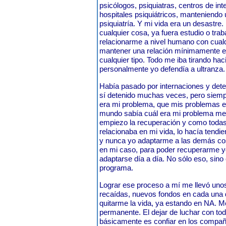
psicólogos, psiquiatras, centros de int
hospitales psiquiátricos, manteniendo 
psiquiatría. Y mi vida era un desastre
cualquier cosa, ya fuera estudio o trab
relacionarme a nivel humano con cualq
mantener una relación mínimamente est
cualquier tipo. Todo me iba tirando ha
personalmente yo defendía a ult
Había pasado por internaciones y dete
sí detenido muchas veces, pero siem
era mi problema, que mis problemas er
mundo sabía cuál era mi problema me
empiezo la recuperación y como todas
relacionaba en mi vida, lo hacía tendi
y nunca yo adaptarme a las demás co
en mi caso, para poder recuperarme 
adaptarse día a día. No sólo eso, sino
programa.
Lograr ese proceso a mí me llevó uno
recaídas, nuevos fondos en cada una d
quitarme la vida, ya estando en NA. Me
permanente. El dejar de luchar con to
básicamente es confiar en los compañ