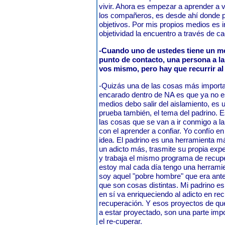
vivir. Ahora es empezar a aprender a vi
los compañeros, es desde ahí donde 
objetivos. Por mis propios medios es im
objetividad la encuentro a través de c
-Cuando uno de ustedes tiene un mo
punto de contacto, una persona a la 
vos mismo, pero hay que recurrir al 
-Quizás una de las cosas más importa
encarado dentro de NA es que ya no es
medios debo salir del aislamiento, es 
prueba también, el tema del padrino. Es
las cosas que se van a ir conmigo a l
con el aprender a confiar. Yo confío e
idea. El padrino es una herramienta m
un adicto más, trasmite su propia expe
y trabaja el mismo programa de recu
estoy mal cada día tengo una herramie
soy aquel "pobre hombre" que era ant
que son cosas distintas. Mi padrino e
en sí va enriqueciendo al adicto en r
recuperación. Y esos proyectos de que
a estar proyectado, son una parte imp
el re-cuperar.