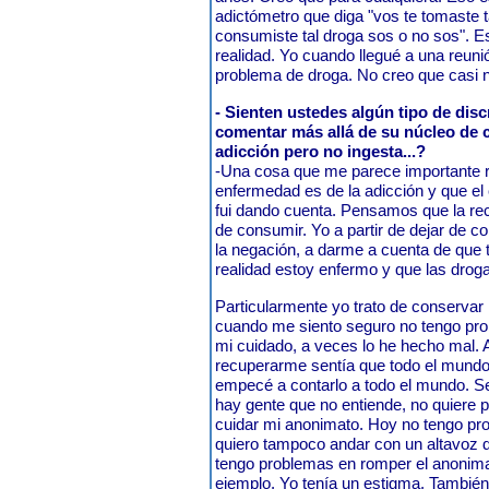
adictómetro que diga "vos te tomaste 
consumiste tal droga sos o no sos". E
realidad. Yo cuando llegué a una reun
problema de droga. No creo que casi n
- Sienten ustedes algún tipo de disc
comentar más allá de su núcleo de c
adicción pero no ingesta...?
-Una cosa que me parece importante r
enfermedad es de la adicción y que e
fui dando cuenta. Pensamos que la rec
de consumir. Yo a partir de dejar de 
la negación, a darme a cuenta de que 
realidad estoy enfermo y que las dro
Particularmente yo trato de conservar
cuando me siento seguro no tengo pro
mi cuidado, a veces lo he hecho mal
recuperarme sentía que todo el mundo
empecé a contarlo a todo el mundo. Se
hay gente que no entiende, no quiere pa
cuidar mi anonimato. Hoy no tengo pr
quiero tampoco andar con un altavoz d
tengo problemas en romper el anonima
ejemplo. Yo tenía un estigma. Tambié