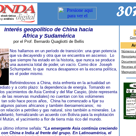
Interés geopolítico de China hacia
África y Sudamérica
Con
por el Prof. Bernardo Quagliotti de Bellis
Ar
Nos hallamos en un período de transición: una gran potencia
Números a
que va decayendo y otra que se encuentra en ascenso. Lo
Reportaje
que siempre ha estado en la historia, que nunca se produce
Document
una ausencia total de poder, un vacío. Como dice Joseph
Recetas d
Schumpeter, lo que nunca desaparece en la escena política,
Marquesi
es el poder mismo.
Refiriéndosnos a China, ésta enfrenta en la actualidad un
ediato y a corto plazo: la dependencia de energía. Tomando en
los yacimientos de Asia Central y del Mar Caspio, (éste representa
de las reservas mundiales) no cuentan con los volúmenes
 tan solo hace pocos años, China ha comenzado a fijar su
 algunos países africanos y también iberoamericanos; no
on relación a petróleo y gas natural, sino también a minerales. La
 adelantó, formalizando un acuerdo con Bolivia para la explotación
el Mutún, el yacimiento a flor de tierra más rico del mundo.
u último informe señala:
“La emergente Asia continúa creciendo
 con China e India al frente del grupo. En Latinoamérica, el