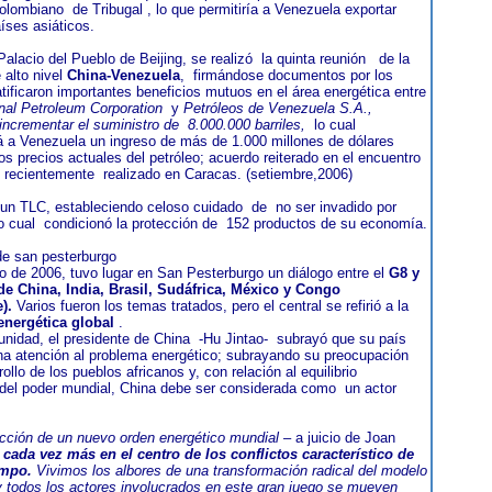
colombiano de Tribugal , lo que permitiría a Venezuela exportar
íses asiáticos.
Palacio del Pueblo de Beijing, se realizó la quinta reunión de la
 alto nivel
China-Venezuela
, firmándose documentos por los
atificaron importantes beneficios mutuos en el área energética entre
nal Petroleum Corporation
y
Petróleos de Venezuela S.A.,
incrementar el suministro de 8.000.000 barriles,
lo cual
á a Venezuela un ingreso de más de 1.000 millones de dólares
os precios actuales del petróleo; acuerdo reiterado en el encuentro
l recientemente realizado en Caracas. (setiembre,2006)
un TLC, estableciendo celoso cuidado de no ser invadido por
lo cual condicionó la protección de 152 productos de su economía.
de san pesterburgo
lio de 2006, tuvo lugar en San Pesterburgo un diálogo entre el
G8 y
de China, India, Brasil, Sudáfrica, México y Congo
).
Varios fueron los temas tratados, pero el central se refirió a la
energética global
.
unidad, el presidente de China -Hu Jintao- subrayó que su país
a atención al problema energético; subrayando su preocupación
rollo de los pueblos africanos y, con relación al equilibrio
 del poder mundial, China debe ser considerada como un actor
cción de un nuevo orden energético mundial
– a juicio de Joan
 cada vez más en el centro de los conflictos característico de
empo.
Vivimos los albores de una transformación radical del modelo
y todos los actores involucrados en este gran juego se mueven