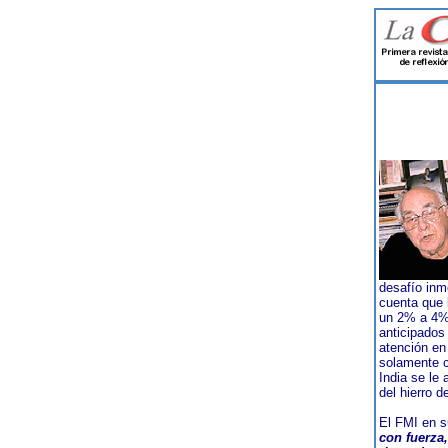
desafío inm
cuenta que 
un 2% a 4% 
anticipados
atención en
solamente c
India se le
del hierro d
El FMI en s
con fuerza,