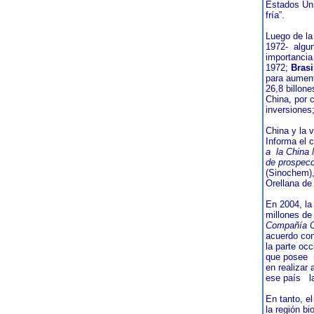
Estados Uni
fría”.
Luego de la
1972- algu
importancia
1972;
Brasi
para aument
26,8 billon
China, por 
inversiones
China y la v
Informa el 
a la China 
de prospec
(Sinochem),
Orellana de
En 2004, la
millones de
Compañía C
acuerdo co
la parte occ
que posee 
en realiza
ese país la
En tanto, e
la región b