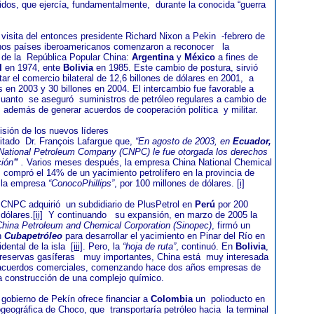
dos, que ejercía, fundamentalmente, durante la conocida “guerra
 visita del entonces presidente Richard Nixon a Pekin -febrero de
nos países iberoamericanos comenzaron a reconocer la
 de la República Popular China:
Argentina
y
México
a fines de
l
en 1974, ente
Bolivia
en 1985. Este cambio de postura, sirvió
ar el comercio bilateral de 12,6 billones de dólares en 2001, a
es en 2003 y 30 billones en 2004. El intercambio fue favorable a
cuanto se aseguró suministros de petróleo regulares a cambio de
; además de generar acuerdos de cooperación política y militar.
isión de los nuevos líderes
citado Dr. François Lafargue que,
“En agosto de 2003,
en
Ecuador,
National Petroleum Company (CNPC) le fue
otorgada los derechos
ción
”
.
Varios meses después, la empresa China National Chemical
 compró el 14% de un yacimiento petrolífero en la provincia de
 la empresa
“ConocoPhillips”
, por 100 millones de dólares.
[i]
 CNPC adquirió un subdidiario de PlusPetrol en
Perú
por 200
 dólares.
[ii]
Y continuando su expansión, en marzo de 2005 la
hina Petroleum and Chemical Corporation (Sinopec)
, firmó un
n
Cubapetróleo
para desarrollar el yacimiento en Pinar del Río en
idental de la isla
[iii]
. Pero, la
“hoja de ruta”
, continuó. En
Bolivia
,
reservas gasíferas muy importantes, China está muy interesada
r acuerdos comerciales, comenzando hace dos años empresas de
 construcción de una complejo químico.
l gobierno de Pekín ofrece financiar a
Colombia
un polioducto en
iogeográfica de Choco, que transportaría petróleo hacia la terminal