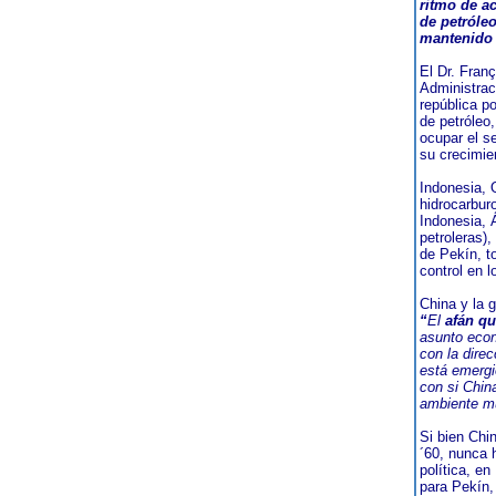
ritmo de a
de petróleo
mantenido 
El Dr. Fran
Administrac
república p
de petróleo
ocupar el s
su crecimie
Indonesia, 
hidrocarbur
Indonesia, 
petroleras)
de Pekín, t
control en l
China y la g
“
El
afán qu
asunto econ
con la dire
está emergi
con si Chin
ambiente m
Si bien Chi
´60, nunca 
política, e
para Pekín,