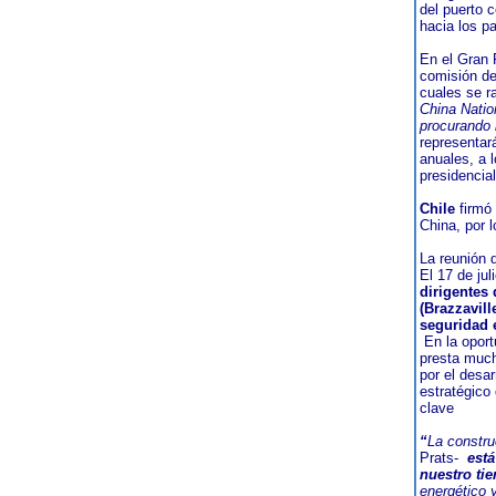
del puerto 
hacia los pa
En el Gran 
comisión de
cuales se r
China Natio
procurando 
representar
anuales, a l
presidencia
Chile
firmó 
China, por 
La reunión 
El 17 de ju
dirigentes 
(Brazzaville
seguridad 
En la oport
presta much
por el desar
estratégico
clave
“
La constru
Prats-
está
nuestro ti
energético 