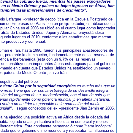
ctividad ha cobrado fuerza, mientras los países exportadores
 en el Medio Oriente y países de bajos ingresos en África, han
también tasas impresionantes de crecimiento”.
çois Lafargue -profesor de geopolítica en la Escuela Postgrado de
ión de Empresas de París- en un prolijo estudio, establece que la
opular China en el 2003 se ubicó en el cuarto lugar como importador
, atrás de Estados Unidos, Japón y Alemania, proyectándose
egundo lugar en el 2010, conforme a las estadísticas que marcan
nto productivo y comercial.
Omán e Irán, hasta 1990, fueron sus principales abastecedores de
os, pero ante la disminución, fundamentalmente de las reservas de
África e Iberoamérica (ésta con un 9,7% de las reservas
, se constituyen en importantes áreas estratégicas para el gobierno
omando en cuenta que Estados Unidos ha establecido un severo
os países de Medio Oriente , salvo Irán.
eopolítica del petróleo
e tiene China por la seguridad energética
es mucho más que un
ómico. Tiene que ver con la estrategia de su desarrollo integra,
cción del programa de su modernización, con el tipo de país que
endo rápidamente como potencia mundial y, en última instancia,
a será o no un líder responsable en la protección del medio
undial
”,
según conceptos del ex –presidente Jian Zemin en 2005.
na ha ejercido una posición activa en África desde la década del
había logrado una significativa influencia, ni comercial y menos
n Iberoamérica. Este continente permaneció como “tierra incógnita”
 dado que el gobierno chino reconocía y respetaba la influencia de