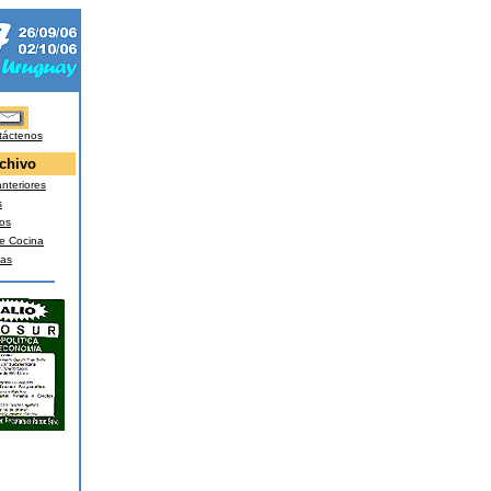
táctenos
chivo
nteriores
s
os
e Cocina
nas