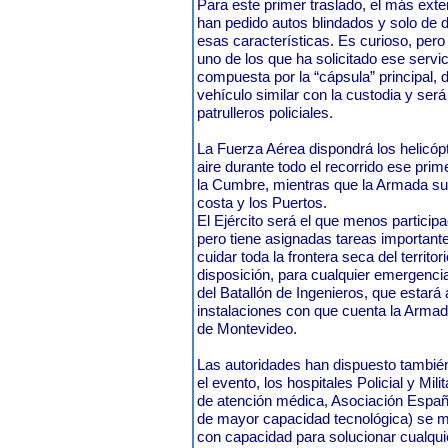
Para este primer traslado, el más ext
han pedido autos blindados y solo de 
esas características. Es curioso, per
uno de los que ha solicitado ese servi
compuesta por la “cápsula” principal, d
vehículo similar con la custodia y ser
patrulleros policiales.
La Fuerza Aérea dispondrá los helicópt
aire durante todo el recorrido ese prime
la Cumbre, mientras que la Armada sup
costa y los Puertos.
El Ejército será el que menos participa
pero tiene asignadas tareas important
cuidar toda la frontera seca del territo
disposición, para cualquier emergencia, 
del Batallón de Ingenieros, que estará 
instalaciones con que cuenta la Armad
de Montevideo.
Las autoridades han dispuesto también
el evento, los hospitales Policial y Mili
de atención médica, Asociación Españ
de mayor capacidad tecnológica) se m
con capacidad para solucionar cualqui