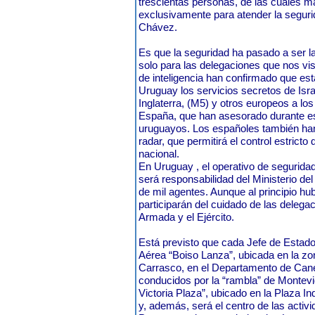
trescientas personas, de las cuales m
exclusivamente para atender la segur
Chávez.
Es que la seguridad ha pasado a ser l
solo para las delegaciones que nos vis
de inteligencia han confirmado que est
Uruguay los servicios secretos de Is
Inglaterra, (M5) y otros europeos a lo
España, que han asesorado durante es
uruguayos. Los españoles también han
radar, que permitirá el control estricto
nacional.
En Uruguay , el operativo de segurida
será responsabilidad del Ministerio de
de mil agentes. Aunque al principio hu
participarán del cuidado de las delega
Armada y el Ejército.
Está previsto que cada Jefe de Estado
Aérea “Boiso Lanza”, ubicada en la zo
Carrasco, en el Departamento de Cane
conducidos por la “rambla” de Montevi
Victoria Plaza”, ubicado en la Plaza I
y, además, será el centro de las activ