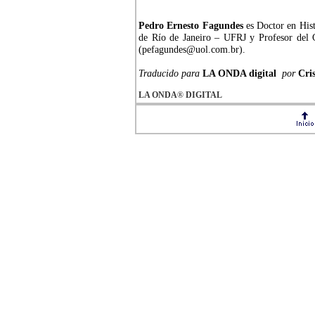
Pedro Ernesto Fagundes
es Doctor en Hist
de Río de Janeiro – UFRJ y Profesor del 
(pefagundes@uol.com.br).
Traducido para
LA ONDA digital
por
Cris
LA ONDA
®
DIGITAL