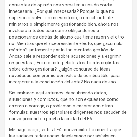
corrientes de opinión nos someten a una discordia
innecesaria. ¿Por qué innecesaria? Porque lo que no
supieron resolver en un escritorio, o en gabinete de
ministros o simplemente gestionando bien, ahora nos
involucra a todos casi como obligándonos a
posicionarnos detrás de alguno que tiene razón y el otro
no. Mientras que el vicepresidente electo, que ¿acumuló
méritos? justamente por la tan mentada gestión de
Ancap sale a responder sobre acusaciones y a esgrimir
respuestas. ¿Fuimos interpelados los frenteamplistas
sobre cómo gestionar?, ¿algún concurso de ideas
novedosas con premio con vales de combustible, para
incorporar a la conducción del ente? No nada de eso.
Sin embargo aquí estamos, descubriendo datos,
situaciones y conflictos, que no son expuestos como
errores a corregir, o problemas a encarar con otras
fórmulas, nuestros epistolares dirigentes nos sacuden de
nuevo poniendo a prueba la unidad del FA.
Me hago cargo, vote al FA, convencido. La muestra que
las audaces redes andan desplegando por ahí siguen