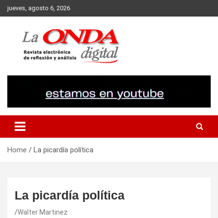
Skip
jueves, agosto 6, 2026
to
content
Revista electronica de reflexion y analisis
Home
La picardía política
La picardía política
Walter Martinez