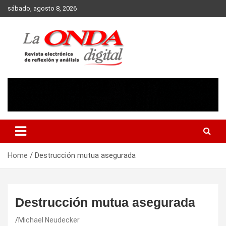
Skip
sábado, agosto 8, 2026
to
content
Revista electronica de reflexion y analisis
Home
Destrucción mutua asegurada
Destrucción mutua asegurada
Michael Neudecker