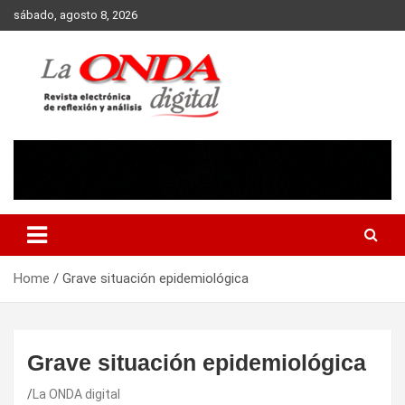
Skip
sábado, agosto 8, 2026
to
content
Revista electronica de reflexion y analisis
Home
Grave situación epidemiológica
Grave situación epidemiológica
La ONDA digital