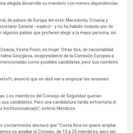
rsona elegida desarrolle su mandato con menos dependencias
al, de países de Europa del este: Macedonia, Croacia y
ecretario General –explicó– y no ha habido todavía uno de
r algunos países que prefieren elegir a la mejor persona, sin
 Croacia, Vesna Pusic, es mujer. Otras dos, de nacionalidad
istalina Georgieva, vicepresidente de la Comisión Europea a
 mencionadas como posibles candidatas, pero sus nombres
ketoft, anunció que en abril van a empezar las sesiones
ras. Los miembros del Consejo de Seguridad querían
sus candidatos. Pero una candidatura tardía enfrentaría el
z institucionalizado”, estimó Mendoza.
te costarricense destacó que “Costa Rica no quiere ampliar
emos es ampliar el Consejo, de 15 a 25 miembros, pero sin