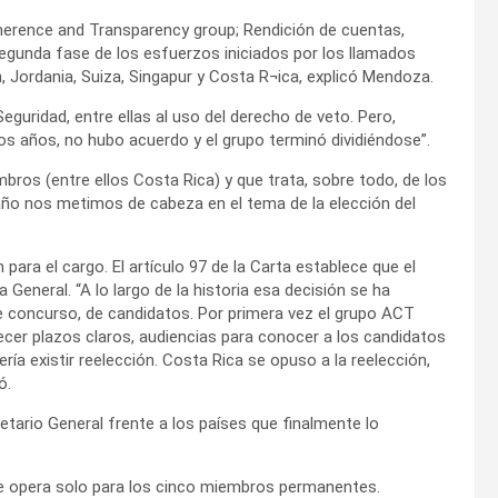
herence and Transparency group; Rendición de cuentas,
segunda fase de los esfuerzos iniciados por los llamados
, Jordania, Suiza, Singapur y Costa R¬ica, explicó Mendoza.
eguridad, entre ellas al uso del derecho de veto. Pero,
os años, no hubo acuerdo y el grupo terminó dividiéndose”.
ros (entre ellos Costa Rica) y que trata, sobre todo, de los
año nos metimos de cabeza en el tema de la elección del
para el cargo. El artículo 97 de la Carta establece que el
eneral. “A lo largo de la historia esa decisión se ha
e concurso, de candidatos. Por primera vez el grupo ACT
cer plazos claros, audiencias para conocer a los candidatos
ía existir reelección. Costa Rica se opuso a la reelección,
ó.
etario General frente a los países que finalmente lo
que opera solo para los cinco miembros permanentes.