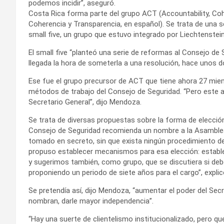
podemos incidir”, aseguró.
Costa Rica forma parte del grupo ACT (Accountability, Co
Coherencia y Transparencia, en español). Se trata de una 
small five, un grupo que estuvo integrado por Liechtenstein
El small five “planteó una serie de reformas al Consejo de S
llegada la hora de someterla a una resolución, hace unos d
Ese fue el grupo precursor de ACT que tiene ahora 27 miemb
métodos de trabajo del Consejo de Seguridad. “Pero este 
Secretario General”, dijo Mendoza.
Se trata de diversas propuestas sobre la forma de elección 
Consejo de Seguridad recomienda un nombre a la Asamblea G
tomado en secreto, sin que exista ningún procedimiento d
propuso establecer mecanismos para esa elección: estable
y sugerimos también, como grupo, que se discutiera si deber
proponiendo un periodo de siete años para el cargo”, explic
Se pretendía así, dijo Mendoza, “aumentar el poder del Secr
nombran, darle mayor independencia”.
“Hay una suerte de clientelismo institucionalizado, pero 