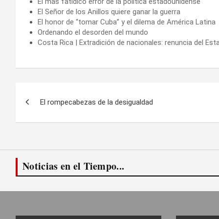
El más fatídico error de la política estadounidense
El Señor de los Anillos quiere ganar la guerra
El honor de “tomar Cuba” y el dilema de América Latina
Ordenando el desorden del mundo
Costa Rica | Extradición de nacionales: renuncia del Es
Navegación
El rompecabezas de la desigualdad
de
entradas
Noticias en el Tiempo...