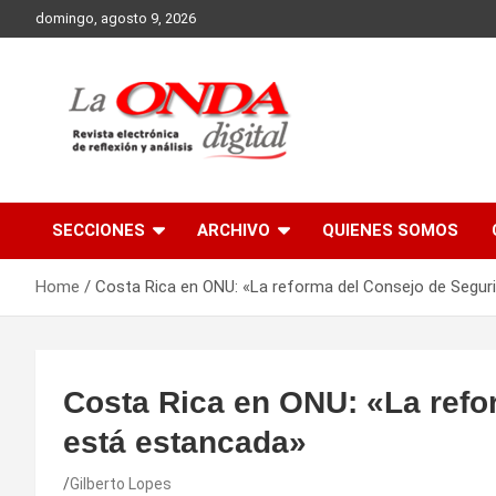
Skip
domingo, agosto 9, 2026
to
content
Revista electronica de reflexion y analisis
SECCIONES
ARCHIVO
QUIENES SOMOS
Home
Costa Rica en ONU: «La reforma del Consejo de Segur
Costa Rica en ONU: «La refo
está estancada»
Gilberto Lopes