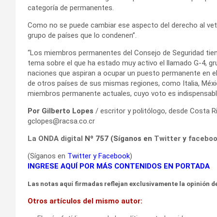
categoría de permanentes.
Como no se puede cambiar ese aspecto del derecho al vet
grupo de países que lo condenen”.
“Los miembros permanentes del Consejo de Seguridad tienen
tema sobre el que ha estado muy activo el llamado G-4, gru
naciones que aspiran a ocupar un puesto permanente en el 
de otros países de sus mismas regiones, como Italia, Méxic
miembros permanente actuales, cuyo voto es indispensable
Por Gilberto Lopes
/ escritor y politólogo, desde Costa R
gclopes@racsa.co.cr
La ONDA digital
Nº 757 (Síganos en
Twitter
y
facebo
(Síganos en
Twitter
y
Facebook
)
INGRESE AQUÍ POR MÁS CONTENIDOS EN PORTADA
Las notas aquí firmadas reflejan exclusivamente la opinión de
Otros artículos del mismo autor: