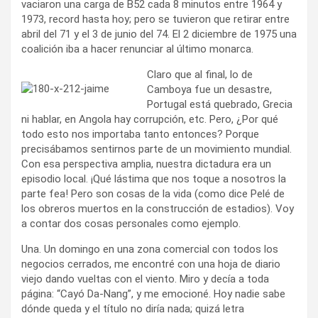
vaciaron una carga de B52 cada 8 minutos entre 1964 y
1973, record hasta hoy; pero se tuvieron que retirar entre
abril del 71 y el 3 de junio del 74. El 2 diciembre de 1975 una
coalición iba a hacer renunciar al último monarca.
Claro que al final, lo de
Camboya fue un desastre,
Portugal está quebrado, Grecia
ni hablar, en Angola hay corrupción, etc. Pero, ¿Por qué
todo esto nos importaba tanto entonces? Porque
precisábamos sentirnos parte de un movimiento mundial.
Con esa perspectiva amplia, nuestra dictadura era un
episodio local. ¡Qué lástima que nos toque a nosotros la
parte fea! Pero son cosas de la vida (como dice Pelé de
los obreros muertos en la construcción de estadios). Voy
a contar dos cosas personales como ejemplo.
Una. Un domingo en una zona comercial con todos los
negocios cerrados, me encontré con una hoja de diario
viejo dando vueltas con el viento. Miro y decía a toda
página: “Cayó Da-Nang”, y me emocioné. Hoy nadie sabe
dónde queda y el título no diría nada; quizá letra