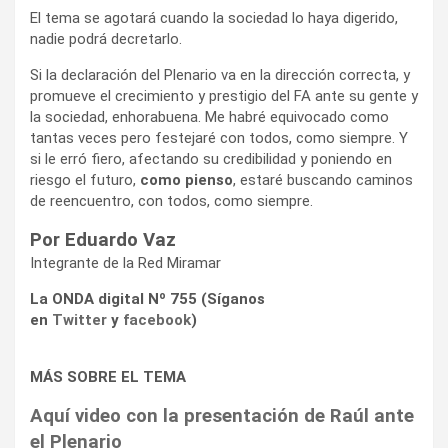
El tema se agotará cuando la sociedad lo haya digerido,
nadie podrá decretarlo.
Si la declaración del Plenario va en la dirección correcta, y
promueve el crecimiento y prestigio del FA ante su gente y
la sociedad, enhorabuena. Me habré equivocado como
tantas veces pero festejaré con todos, como siempre. Y
si le erró fiero, afectando su credibilidad y poniendo en
riesgo el futuro,
como pienso
, estaré buscando caminos
de reencuentro, con todos, como siempre.
Por Eduardo Vaz
Integrante de la Red Miramar
La ONDA digital Nº 755 (Síganos
en
Twitter
y
facebook
)
MÁS SOBRE EL TEMA
Aquí video con la presentaci
ó
n de Ra
ú
l ante
el Plenario