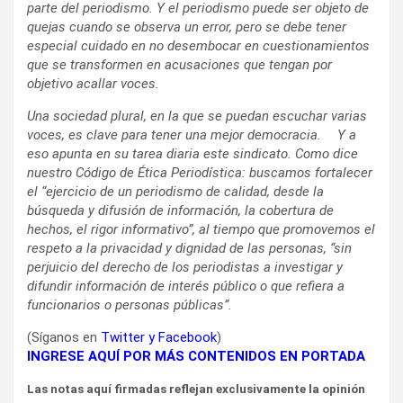
parte del periodismo. Y el periodismo puede ser objeto de
quejas cuando se observa un error, pero se debe tener
especial cuidado en no desembocar en cuestionamientos
que se transformen en acusaciones que tengan por
objetivo acallar voces.
Una sociedad plural, en la que se puedan escuchar varias
voces, es clave para tener una mejor democracia.
Y a
eso apunta en su tarea diaria este sindicato. Como dice
nuestro C
ó
digo de
É
tica Period
í
stica: buscamos fortalecer
el
“
ejercicio de un periodismo de calidad, desde la
b
ú
squeda y difusi
ó
n de informaci
ó
n, la cobertura de
hechos, el rigor informativo
”
, al tiempo que promovemos el
respeto a la privacidad y dignidad de las personas,
“
sin
perjuicio del derecho de los periodistas a investigar y
difundir informaci
ó
n de inter
é
s p
ú
blico o que refiera a
funcionarios o personas p
ú
blicas
”
.
(Síganos en
Twitter
y
Facebook
)
INGRESE AQUÍ POR MÁS CONTENIDOS EN PORTADA
Las notas aquí firmadas reflejan exclusivamente la opinión