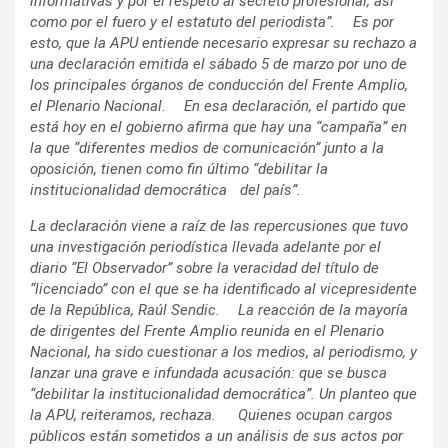
informativas y por el respeto al secreto profesional, as
í
como por el fuero y el estatuto del periodista
”
.
Es por
esto, que la APU entiende necesario expresar su rechazo a
una declaraci
ó
n emitida el s
á
bado 5 de marzo por uno de
los principales
ó
rganos de conducci
ó
n del Frente Amplio,
el Plenario Nacional.
En esa declaraci
ó
n, el partido que
est
á
hoy en el gobierno afirma que hay una
“
campa
ñ
a
”
en
la que
“
diferentes medios de comunicaci
ó
n
”
junto a la
oposici
ó
n, tienen como fin
ú
ltimo
“
debilitar la
institucionalidad democr
á
tica
del pa
í
s
”
.
La declaraci
ó
n viene a ra
í
z de las repercusiones que tuvo
una investigaci
ó
n period
í
stica llevada adelante por el
diario
“
El Observador
”
sobre la veracidad del t
í
tulo de
“
licenciado
”
con el que se ha identificado al vicepresidente
de la Rep
ú
blica, Ra
ú
l Sendic.
La reacci
ó
n de la mayor
í
a
de dirigentes del Frente Amplio reunida en el Plenario
Nacional, ha sido cuestionar a los medios, al periodismo, y
lanzar una grave e infundada acusaci
ó
n: que se busca
“
debilitar la institucionalidad democr
á
tica
”
. Un planteo que
la APU, reiteramos, rechaza.
Quienes ocupan cargos
p
ú
blicos est
á
n sometidos a un an
á
lisis de sus actos por