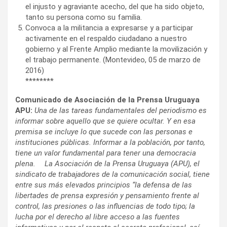
el injusto y agraviante acecho, del que ha sido objeto,
tanto su persona como su familia.
Convoca a la militancia a expresarse y a participar
activamente en el respaldo ciudadano a nuestro
gobierno y al Frente Amplio mediante la movilización y
el trabajo permanente. (Montevideo, 05 de marzo de
2016)
********
Comunicado de Asociación de la Prensa Uruguaya
APU:
Una de las tareas fundamentales del periodismo es
informar sobre aquello que se quiere ocultar. Y en esa
premisa se incluye lo que sucede con las personas e
instituciones p
ú
blicas. Informar a la poblaci
ó
n, por tanto,
tiene un valor fundamental para tener una democracia
plena.
La Asociaci
ó
n de la Prensa Uruguaya (APU), el
sindicato de trabajadores de la comunicaci
ó
n social, tiene
entre sus m
á
s elevados principios
“
la defensa de las
libertades de prensa expresi
ó
n y pensamiento frente al
control, las presiones o las influencias de todo tipo; la
lucha por el derecho al libre acceso a las fuentes