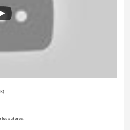
ok
)
 los autores.