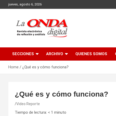
Skip
jueves, agosto 6, 2026
to
content
Revista electronica de reflexion y analisis
SECCIONES
ARCHIVO
QUIENES SOMOS
Home
¿Qué es y cómo funciona?
¿Qué es y cómo funciona?
Video Reporte
Tiempo de lectura:
< 1
minuto