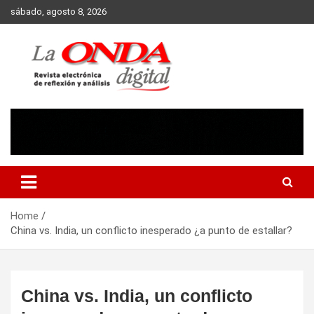
Skip
sábado, agosto 8, 2026
to
content
Revista electronica de reflexion y analisis
Home
China vs. India, un conflicto inesperado ¿a punto de estallar?
China vs. India, un conflicto