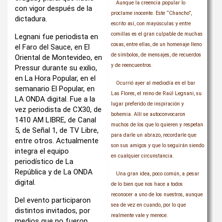
Aunque la creencia popular lo
con vigor después de la
proclame inocente. Este “Chancho”,
dictadura.
escrito así, con mayúsculas y entre
comillas es el gran culpable de muchas
Legnani fue periodista en
cosas, entre ellas, de un homenaje lleno
el Faro del Sauce, en El
de símbolos, de mensajes, de recuerdos
Oriental de Montevideo, en
y de reencuentros.
Pressur durante su exilio,
en La Hora Popular, en el
Ocurrió ayer al mediodía en el bar
semanario El Popular, en
Las Flores, el reino de Raúl Legnani, su
LA ONDA digital. Fue a la
lugar preferido de inspiración y
vez periodista de CX30, de
bohemia. Allí se autoconvocaron
1410 AM LIBRE, de Canal
muchos de los que lo quieren y respetan
5, de Señal 1, de TV Libre,
para darle un abrazo, recordarle que
entre otros. Actualmente
son sus amigos y que lo seguirán siendo
integra el equipo
en cualquier circunstancia.
periodístico de La
República y de La ONDA
Una gran idea, poco común, a pesar
digital.
de lo bien que nos hace a todos
reconocer a uno de los nuestros, aunque
Del evento participaron
sea de vez en cuando, por lo que
distintos invitados, por
realmente vale y merece.
medios que no fueron