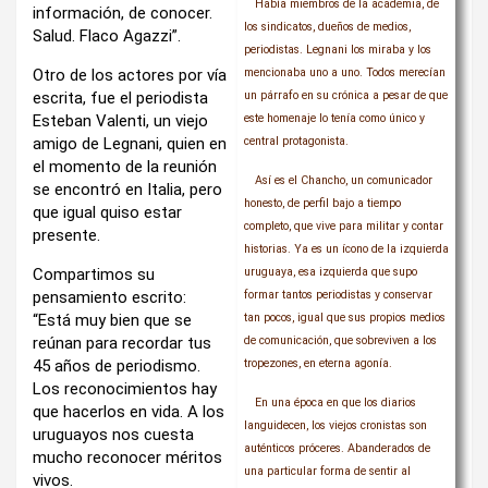
Había miembros de la academia, de
información, de conocer.
los sindicatos, dueños de medios,
Salud. Flaco Agazzi”.
periodistas. Legnani los miraba y los
Otro de los actores por vía
mencionaba uno a uno. Todos merecían
escrita, fue el periodista
un párrafo en su crónica a pesar de que
Esteban Valenti, un viejo
este homenaje lo tenía como único y
amigo de Legnani, quien en
central protagonista.
el momento de la reunión
Así es el Chancho, un comunicador
se encontró en Italia, pero
honesto, de perfil bajo a tiempo
que igual quiso estar
completo, que vive para militar y contar
presente.
historias. Ya es un ícono de la izquierda
Compartimos su
uruguaya, esa izquierda que supo
pensamiento escrito:
formar tantos periodistas y conservar
“Está muy bien que se
tan pocos, igual que sus propios medios
reúnan para recordar tus
de comunicación, que sobreviven a los
45 años de periodismo.
tropezones, en eterna agonía.
Los reconocimientos hay
En una época en que los diarios
que hacerlos en vida. A los
languidecen, los viejos cronistas son
uruguayos nos cuesta
auténticos próceres. Abanderados de
mucho reconocer méritos
una particular forma de sentir al
vivos.