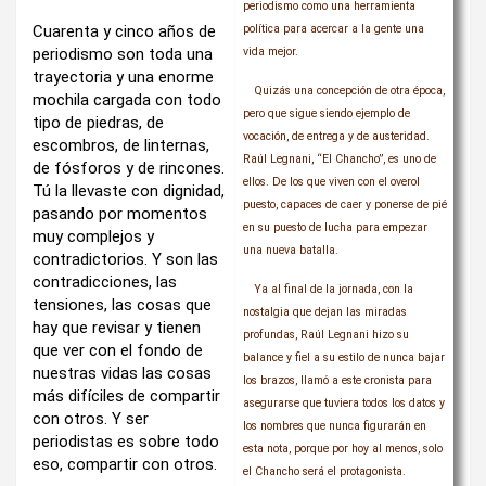
periodismo como una herramienta
Cuarenta y cinco años de
política para acercar a la gente una
periodismo son toda una
vida mejor.
trayectoria y una enorme
Quizás una concepción de otra época,
mochila cargada con todo
pero que sigue siendo ejemplo de
tipo de piedras, de
vocación, de entrega y de austeridad.
escombros, de linternas,
Raúl Legnani, “El Chancho”, es uno de
de fósforos y de rincones.
ellos. De los que viven con el overol
Tú la llevaste con dignidad,
puesto, capaces de caer y ponerse de pié
pasando por momentos
en su puesto de lucha para empezar
muy complejos y
una nueva batalla.
contradictorios. Y son las
contradicciones, las
Ya al final de la jornada, con la
tensiones, las cosas que
nostalgia que dejan las miradas
hay que revisar y tienen
profundas, Raúl Legnani hizo su
que ver con el fondo de
balance y fiel a su estilo de nunca bajar
nuestras vidas las cosas
los brazos, llamó a este cronista para
más difíciles de compartir
asegurarse que tuviera todos los datos y
con otros. Y ser
los nombres que nunca figurarán en
periodistas es sobre todo
esta nota, porque por hoy al menos, solo
eso, compartir con otros.
el Chancho será el protagonista.