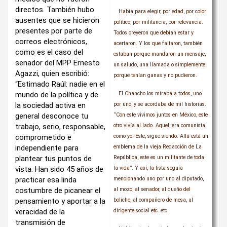
directos. También hubo
Había para elegir, por edad, por color
ausentes que se hicieron
político, por militancia, por relevancia.
presentes por parte de
Todos creyeron que debían estar y
correos electrónicos,
acertaron. Y los que faltaron, también
como es el caso del
estaban porque mandaron un mensaje,
senador del MPP Ernesto
un saludo, una llamada o simplemente
Agazzi, quien escribió:
porque tenían ganas y no pudieron.
“Estimado Raúl: nadie en el
mundo de la política y de
El Chancho los miraba a todos, uno
la sociedad activa en
por uno, y se acordaba de mil historias.
general desconoce tu
“Con este vivimos juntos en México, este
trabajo, serio, responsable,
otro vivía al lado. Aquel, era comunista
comprometido e
como yo. Este, sigue siendo. Allá está un
independiente para
emblema de la vieja Redacción de La
plantear tus puntos de
República, este es un militante de toda
vista. Han sido 45 años de
la vida”. Y así, la lista seguía
practicar esa linda
mencionando uno por uno al diputado,
costumbre de picanear el
al mozo, al senador, al dueño del
pensamiento y aportar a la
boliche, al compañero de mesa, al
veracidad de la
dirigente social etc. etc.
transmisión de