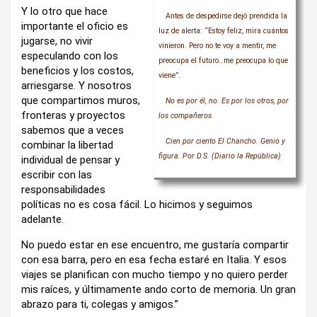
Y lo otro que hace
Antes de despedirse dejó prendida la
importante el oficio es
luz de alerta: “Estoy feliz, mira cuántos
jugarse, no vivir
vinieron. Pero no te voy a mentir, me
especulando con los
preocupa el futuro…me preocupa lo que
beneficios y los costos,
viene”.
arriesgarse. Y nosotros
que compartimos muros,
No es por él, no. Es por los otros, por
fronteras y proyectos
los compañeros.
sabemos que a veces
Cien por ciento El Chancho. Genio y
combinar la libertad
figura. Por D.S. (Diario la República)
individual de pensar y
escribir con las
responsabilidades
políticas no es cosa fácil. Lo hicimos y seguimos
adelante.
No puedo estar en ese encuentro, me gustaría compartir
con esa barra, pero en esa fecha estaré en Italia. Y esos
viajes se planifican con mucho tiempo y no quiero perder
mis raíces, y últimamente ando corto de memoria. Un gran
abrazo para ti, colegas y amigos.”