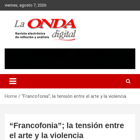
Skip
viernes, agosto 7, 2026
to
content
Revista electronica de reflexion y analisis
Home
“Francofonia”; la tensión entre el arte y la violencia
“Francofonia”; la tensión entre
el arte y la violencia