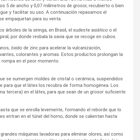
os 5 de ancho y 0,07 milímetros de grosor, recubierto o bien
egue y facilitar su uso. A continuación repasamos el
 se empaquetan para su venta.
s árboles de la siringa, en Brasil, el sudeste asiático o el
piral, por donde resbala la savia que se recoge en cubos.
nos, óxido de zinc para acelerar la vulcanización,
ervantes, colorantes y aromas. Estos productos prolongan la
se rompa en el peor momento.
s que se sumergen moldes de cristal o cerámica, suspendidos
rse para que el látex los recubra de forma homogénea. Los
 tercera) en el látex, para que sean de un grosor suficiente
 hasta que se enrolla levemente, formando el reborde que lo
es entran en el túnel del horno, donde se calientan hasta
a grandes máquinas lavadoras para eliminar olores, así como