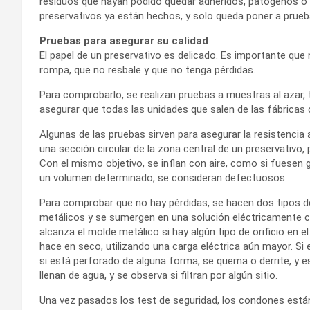
residuos que hayan podido quedar adheridos, patógenos o 
preservativos ya están hechos, y solo queda poner a prueba
Pruebas para asegurar su calidad
El papel de un preservativo es delicado. Es importante que 
rompa, que no resbale y que no tenga pérdidas.
Para comprobarlo, se realizan pruebas a muestras al aza
asegurar que todas las unidades que salen de las fábricas
Algunas de las pruebas sirven para asegurar la resistencia a 
una sección circular de la zona central de un preservativo,
Con el mismo objetivo, se inflan con aire, como si fuesen g
un volumen determinado, se consideran defectuosos.
Para comprobar que no hay pérdidas, se hacen dos tipos d
metálicos y se sumergen en una solución eléctricamente c
alcanza el molde metálico si hay algún tipo de orificio en e
hace en seco, utilizando una carga eléctrica aún mayor. Si 
si está perforado de alguna forma, se quema o derrite, y e
llenan de agua, y se observa si filtran por algún sitio.
Una vez pasados los test de seguridad, los condones están