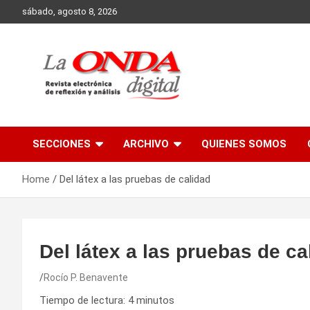
Skip
sábado, agosto 8, 2026
to
content
Revista electronica de reflexion y analisis
SECCIONES
ARCHIVO
QUIENES SOMOS
Home
Del látex a las pruebas de calidad
Del látex a las pruebas de ca
Rocío P. Benavente
Tiempo de lectura:
4
minutos