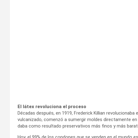
El látex revoluciona el proceso
Décadas después, en 1919, Frederick Killian revolucionaba 
vulcanizado, comenzó a sumergir moldes directamente en lát
daba como resultado preservativos más finos y más barat
Hoy, el 99% de los condones que se venden en el mundo e