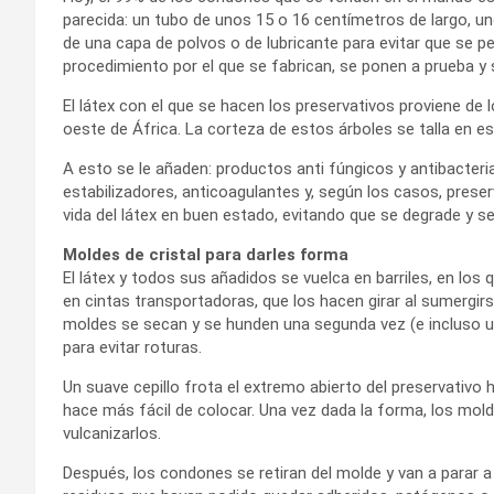
parecida: un tubo de unos 15 o 16 centímetros de largo, un
de una capa de polvos o de lubricante para evitar que se p
procedimiento por el que se fabrican, se ponen a prueba y
El látex con el que se hacen los preservativos proviene de lo
oeste de África. La corteza de estos árboles se talla en es
A esto se le añaden: productos anti fúngicos y antibacteria
estabilizadores, anticoagulantes y, según los casos, pres
vida del látex en buen estado, evitando que se degrade y 
Moldes de cristal para darles forma
El látex y todos sus añadidos se vuelca en barriles, en lo
en cintas transportadoras, que los hacen girar al sumergi
moldes se secan y se hunden una segunda vez (e incluso una
para evitar roturas.
Un suave cepillo frota el extremo abierto del preservativo
hace más fácil de colocar. Una vez dada la forma, los mold
vulcanizarlos.
Después, los condones se retiran del molde y van a parar 