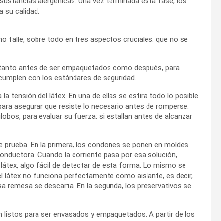
sustancias alergénicas. Una vez terminada esta fase, los
 su calidad.
no falle, sobre todo en tres aspectos cruciales: que no se
r, tanto antes de ser empaquetados como después, para
 cumplen con los estándares de seguridad.
la tensión del látex. En una de ellas se estira todo lo posible
 para asegurar que resiste lo necesario antes de romperse.
lobos, para evaluar su fuerza: si estallan antes de alcanzar
e prueba. En la primera, los condones se ponen en moldes
onductora. Cuando la corriente pasa por esa solución,
l látex, algo fácil de detectar de esta forma. Lo mismo se
el látex no funciona perfectamente como aislante, es decir,
sa remesa se descarta. En la segunda, los preservativos se
 listos para ser envasados y empaquetados. A partir de los