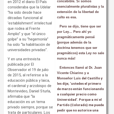
concebible. Si somos
en 2012 el diario El País
esencialmente pluralistas y la
consideraba que la Udelar
extensión de la libertad de
“ha sido desde hace
culto es esa.
décadas funcional al
‘establishment’ intelectual
Pero se dijo, tiene que ser
que rodea al Frente
por Ley… Pero ahí yo
Amplio” y que “el único
pragmáticamente pensé
golpe” a su “hegemonía”
(porque además de la
ha sido “la habilitación de
doctrina tenemos que ser
universidades privadas”.
pragmáticos) esta Ley no sale
nunca más!
Y en una entrevista
publicada por El
Entonces llamé al Dr. Juan
Observador el 19 de julio
Vicente Chiarino y a
de 2015, al referirse a la
Monseñor Luis
del Castillo y
educación pública y laica,
les dije; ‘ustedes el primero
el cardenal y arzobispo de
de marzo están funcionando
Montevideo, Daniel Sturla,
a cualquier precio como
afirmaba que “la
Universidad’. Porque a mí el
educación es un tema
Partido (Colorado) me puede
privado siempre, porque se
pedir que no autorice una
trata de particulares. Los