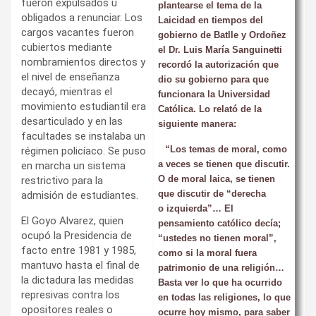
fueron expulsados u
plantearse el tema de la
obligados a renunciar. Los
Laicidad en tiempos del
cargos vacantes fueron
gobierno de Batlle y Ordoñez
cubiertos mediante
el Dr. Luis María Sanguinetti
nombramientos directos y
recordó la autorización que
el nivel de enseñanza
dio su gobierno para que
decayó, mientras el
funcionara la Universidad
movimiento estudiantil era
Católica. Lo relató de la
desarticulado y en las
siguiente manera:
facultades se instalaba un
“Los temas de moral, como
régimen policíaco. Se puso
a veces se tienen que discutir.
en marcha un sistema
O
de moral laica, se tienen
restrictivo para la
que discutir de “derecha
admisión de estudiantes.
o izquierda”… El
El Goyo Alvarez, quien
pensamiento católico decía;
ocupó la Presidencia de
“ustedes no tienen moral”,
facto entre 1981 y 1985,
como si la moral fuera
mantuvo hasta el final de
patrimonio de una religión…
la dictadura las medidas
Basta ver lo que ha ocurrido
represivas contra los
en todas las religiones, lo que
opositores reales o
ocurre hoy mismo, para saber