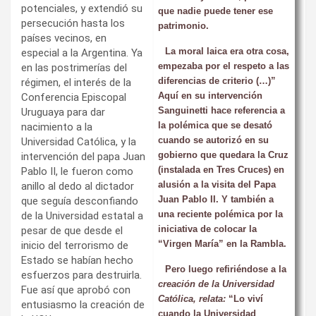
potenciales, y extendió su
que nadie puede tener ese
persecución hasta los
patrimonio.
países vecinos, en
La moral laica era otra cosa,
especial a la Argentina. Ya
empezaba por el respeto a las
en las postrimerías del
diferencias de criterio (…)”
régimen, el interés de la
Aquí en su intervención
Conferencia Episcopal
Sanguinetti hace referencia a
Uruguaya para dar
la polémica que se desató
nacimiento a la
cuando se autorizó en su
Universidad Católica, y la
gobierno que quedara la Cruz
intervención del papa Juan
(instalada en Tres Cruces) en
Pablo II, le fueron como
alusión a la visita del Papa
anillo al dedo al dictador
Juan Pablo II. Y también a
que seguía desconfiando
una reciente polémica por la
de la Universidad estatal a
iniciativa de colocar la
pesar de que desde el
“Virgen María” en la Rambla.
inicio del terrorismo de
Estado se habían hecho
Pero luego refiriéndose a la
esfuerzos para destruirla.
creación de la Universidad
Fue así que aprobó con
Católica, relata:
“Lo viví
entusiasmo la creación de
cuando la Universidad