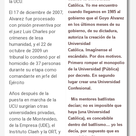
la UCU.
Católica. Yo me encuentro
cuando llegamos en 1985 al
El 17 de diciembre de 2007,
gobierno que el Goyo Alvarez
Alvarez fue procesado
en los últimos meses de su
con prisión preventiva por
gobierno, de su dictadura,
el juez Luis Charles por
autoriza la creación de la
crímenes de lesa
Universidad
humanidad, y el 22 de
Católica.
Imagínense el
octubre de 2009 un
escándalo. Por dos motivos.
tribunal lo condenó por el
Primero romper el monopolio
homicidio de 37 personas
de la Universidad (Pública)
durante su etapa como
por decreto. En segundo
comandante en jefe del
lugar crear una Universidad
Ejército
Confesional.
Años después de la
Mis mentores batllistas
puesta en marcha de la
decían; no es imposible que
UCU surgirían otras
haya (una Universidad
universidades privadas,
Católica), es concebible
como la de Montevideo,
dentro del batllismo… yo les
de la Empresa (UDE), el
decía, por supuesto que es
Instituto Claeh y la ORT, y