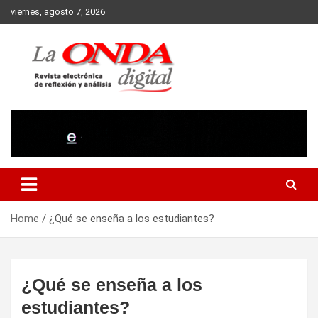
Skip
viernes, agosto 7, 2026
to
content
Revista electronica de reflexion y analisis
Home
¿Qué se enseña a los estudiantes?
¿Qué se enseña a los
estudiantes?