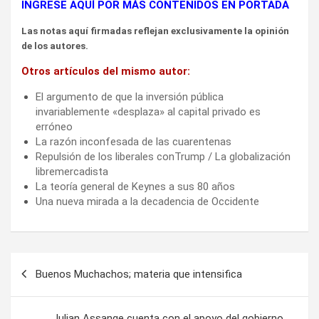
INGRESE AQUÍ POR MÁS CONTENIDOS EN PORTADA
Las notas aquí firmadas reflejan exclusivamente la opinión
de los autores.
Otros artículos del mismo autor:
El argumento de que la inversión pública
invariablemente «desplaza» al capital privado es
erróneo
La razón inconfesada de las cuarentenas
Repulsión de los liberales conTrump / La globalización
libremercadista
La teoría general de Keynes a sus 80 años
Una nueva mirada a la decadencia de Occidente
Navegación
Buenos Muchachos; materia que intensifica
de
entradas
Julian Assange cuenta con el apoyo del gobierno