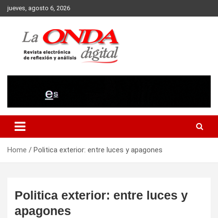
Skip
jueves, agosto 6, 2026
to
content
Revista electronica de reflexion y analisis
Home
Politica exterior: entre luces y apagones
Politica exterior: entre luces y
apagones