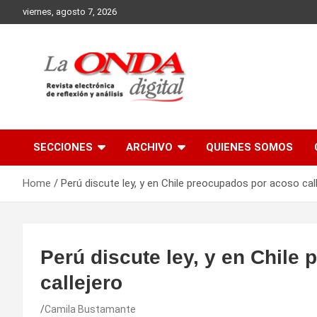
Skip
viernes, agosto 7, 2026
to
content
Revista electronica de reflexion y analisis
SECCIONES
ARCHIVO
QUIENES SOMOS
Home
Perú discute ley, y en Chile preocupados por acoso cal
Perú discute ley, y en Chile
callejero
Camila Bustamante