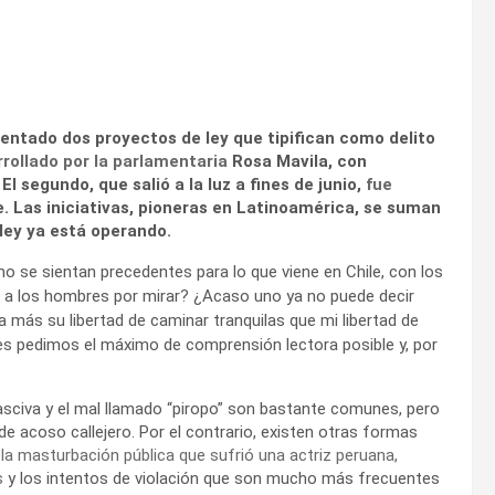
sentado dos proyectos de ley que tipifican como delito
rrollado por la parlamentaria
Rosa Mavila, con
 segundo, que salió a la luz a fines de junio,
fue
 Las iniciativas, pioneras en Latinoamérica, se suman
 ley ya está operando.
o se sientan precedentes para lo que viene en Chile, con los
a los hombres por mirar? ¿Acaso uno ya no puede decir
más su libertad de caminar tranquilas que mi libertad de
es pedimos el máximo de comprensión lectora posible y, por
 lasciva y el mal llamado “piropo” son bastante comunes, pero
e acoso callejero. Por el contrario, existen otras formas
o
la masturbación pública que sufrió una actriz peruana,
s
y los intentos de violación que son mucho más frecuentes