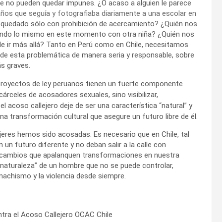
ue no pueden quedar impunes. ¿O acaso a alguien le parece
ños que seguía y fotografiaba diariamente a una escolar en
 quedado sólo con prohibición de acercamiento? ¿Quién nos
endo lo mismo en este momento con otra niña? ¿Quién nos
e ir más allá? Tanto en Perú como en Chile, necesitamos
 de esta problemática de manera seria y responsable, sobre
s graves.
proyectos de ley peruanos tienen un fuerte componente
cárceles de acosadores sexuales, sino visibilizar,
l acoso callejero deje de ser una característica “natural” y
na transformación cultural que asegure un futuro libre de él.
res hemos sido acosadas. Es necesario que en Chile, tal
un futuro diferente y no deban salir a la calle con
 cambios que apalanquen transformaciones en nuestra
a “naturaleza” de un hombre que no se puede controlar,
machismo y la violencia desde siempre.
ntra el Acoso Callejero OCAC Chile