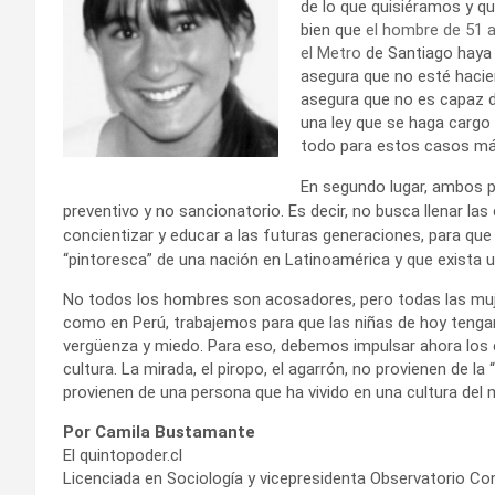
de lo que quisiéramos y q
bien que
el hombre de 51 a
el Metro
de Santiago haya
asegura que no esté haci
asegura que no es capaz d
una ley que se haga cargo
todo para estos casos má
En segundo lugar, ambos 
preventivo y no sancionatorio. Es decir, no busca llenar las 
concientizar y educar a las futuras generaciones, para que e
“pintoresca” de una nación en Latinoamérica y que exista u
No todos los hombres son acosadores, pero todas las muje
como en Perú, trabajemos para que las niñas de hoy tengan 
vergüenza y miedo. Para eso, debemos impulsar ahora los
cultura. La mirada, el piropo, el agarrón, no provienen de l
provienen de una persona que ha vivido en una cultura del 
Por Camila Bustamante
El quintopoder.cl
Licenciada en Sociología y vicepresidenta Observatorio Co