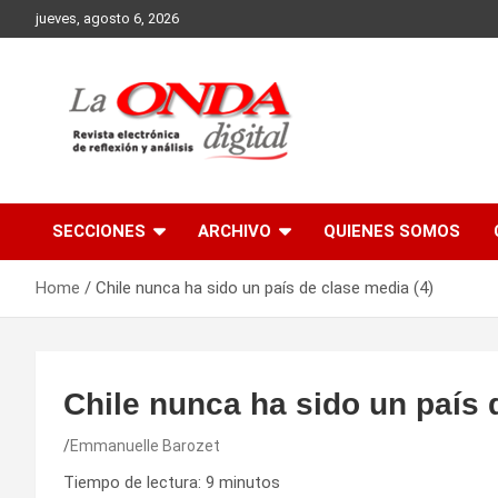
Skip
jueves, agosto 6, 2026
to
content
Revista electronica de reflexion y analisis
SECCIONES
ARCHIVO
QUIENES SOMOS
Home
Chile nunca ha sido un país de clase media (4)
Chile nunca ha sido un país 
Emmanuelle Barozet
Tiempo de lectura:
9
minutos