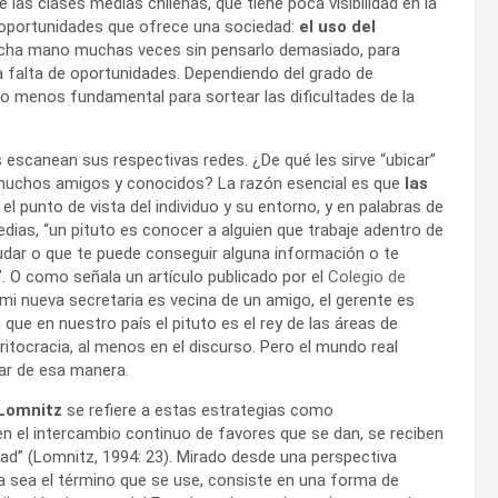
las clases medias chilenas, que tiene poca visibilidad en la
s oportunidades que ofrece una sociedad:
el uso del
e echa mano muchas veces sin pensarlo demasiado, para
la falta de oportunidades. Dependiendo del grado de
s o menos fundamental para sortear las dificultades de la
 escanean sus respectivas redes. ¿De qué les sirve “ubicar”
n muchos amigos y conocidos? La razón esencial es que
las
 el punto de vista del individuo y su entorno, y en palabras de
dias, “un pituto es conocer a alguien que trabaje adentro de
yudar o que te puede conseguir alguna información o te
. O como señala un artículo publicado por el
Colegio de
 mi nueva secretaria es vecina de un amigo, el gerente es
que en nuestro país el pituto es el rey de las áreas de
ritocracia, al menos en el discurso. Pero el mundo real
nar de esa manera.
 Lomnitz
se refiere a estas estrategias como
n el intercambio continuo de favores que se dan, se reciben
ad” (Lomnitz, 1994: 23). Mirado desde una perspectiva
ra sea el término que se use, consiste en una forma de