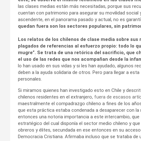
las clases medias están más necesitadas, porque sus recu
cuentan con patrimonio para asegurar su movilidad social 
ascendente, en el panorama pasado y actual, no es garantía
quedan fuera son los sectores populares, sin patrimon
Los relatos de los chilenos de clase media sobre sus r
plagados de referencias al esfuerzo propio: todo lo qu
mugre”. Se trata de una retórica del sacrificio, que
el uso de las redes que nos acompañan desde la infan
lo han usado en sus vidas y si les han ayudado, algunos rec
deben a la ayuda solidaria de otros. Pero para llegar a est
personales.
Si miramos quienes han investigado esto en Chile y descri
chilenos residentes en el extranjero,
fuera de escasos artí
maestralmente el compadrazgo chileno a fines de los años
que esta práctica estaba condenada a desaparecer con la m
entonces una notoria importancia a este intercambio, que 
estratégico del cual disponía el sector medio chileno y qu
obreros y élites, secundada en ese entonces en su acceso a
Democracia Cristiana. Afirmaba incluso que se trataba de un