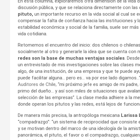
En esta columna, exploraremos otra dimensión de la vida de 
discusión pública, y que se relaciona directamente con la
pituto,
un importante recurso en la vida social al cual s
compensar la falta de confianza hacia las instituciones y 
estabilidad económica y social de la familia, suele ser má
vida cotidiana.
Retomemos el encuentro del inicio: dos chilenos o chilenas
socialmente al otro y generarle la idea que se cuenta co
redes son la base de muchas ventajas sociales
. Desde
un entrevistado de mis investigaciones sobre las clases me
algo, de una institución, de una empresa y que te puede a
puede facilitar alguna… pero es… va por ese lado digamos…”
Auditores de Chile
, “mi próximo jefe es amigo de mi padre,
primo del dueño… y así son miles de situaciones que avalan 
selección de las empresas”. La clase media adhiere a la me
donde operan los pitutos y las redes, está lejos de funcio
De manera más precisa, la antropóloga mexicana
Larissa
“compadrazgo”: “un sistema de reciprocidad que consiste e
y se motivan dentro del marco de una ideología de la amist
panorámica, el pituto, el favor o el compadrazgo, cualquie