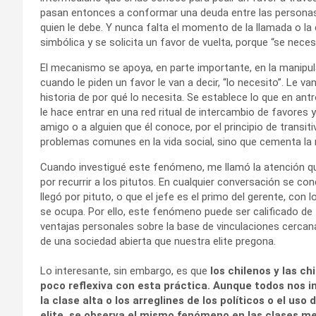
pasan entonces a conformar una deuda entre las personas
quien le debe. Y nunca falta el momento de la llamada o la
simbólica y se solicita un favor de vuelta, porque “se necesi
El mecanismo se apoya, en parte importante, en la manipula
cuando le piden un favor le van a decir, “lo necesito”. Le va
historia de por qué lo necesita. Se establece lo que en ant
le hace entrar en una red ritual de intercambio de favores
amigo o a alguien que él conoce, por el principio de transit
problemas comunes en la vida social, sino que cementa la 
Cuando investigué este fenómeno, me llamó la atención que
por recurrir a los pitutos. En cualquier conversación se con
llegó por pituto, o que el jefe es el primo del gerente, con 
se ocupa. Por ello, este fenómeno puede ser calificado de
ventajas personales sobre la base de vinculaciones cercanas
de una sociedad abierta que nuestra elite pregona.
Lo interesante, sin embargo, es que
los chilenos y las c
poco reflexiva con esta práctica. Aunque todos nos 
la clase alta o los arreglines de los políticos o el us
elite, se observa el mismo fenómeno en las clases m