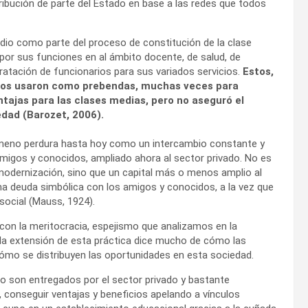
tribución de parte del Estado en base a las redes que todos
io como parte del proceso de constitución de la clase
 por sus funciones en al ámbito docente, de salud, de
ratación de funcionarios para sus variados servicios.
Estos,
s, los usaron como prebendas, muchas veces para
tajas para las clases medias, pero no aseguró el
edad (Barozet, 2006).
enómeno perdura hasta hoy como un intercambio constante y
amigos y conocidos, ampliado ahora al sector privado. No es
 modernización, sino que un capital más o menos amplio al
una deuda simbólica con los amigos y conocidos, a la vez que
 social (Mauss, 1924).
s con la meritocracia, espejismo que analizamos en la
 la extensión de esta práctica dice mucho de cómo las
 cómo se distribuyen las oportunidades en esta sociedad.
do son entregados por el sector privado y bastante
 conseguir ventajas y beneficios apelando a vínculos