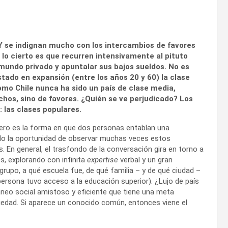
 Y se indignan mucho con los intercambios de favores
ro lo cierto es que recurren intensivamente al pituto
mundo privado y apuntalar sus bajos sueldos. No es
tado en expansión (entre los años 20 y 60) la clase
como Chile nunca ha sido un país de clase media,
hos, sino de favores. ¿Quién se ve perjudicado? Los
 las clases populares.
njero es la forma en que dos personas entablan una
do la oportunidad de observar muchas veces estos
s. En general, el trasfondo de la conversación gira en torno a
os, explorando con infinita
expertise
verbal y un gran
 grupo, a qué escuela fue, de qué familia – y de qué ciudad –
 persona tuvo acceso a la educación superior). ¿Lujo de país
eo social amistoso y eficiente que tiene una meta
ciedad. Si aparece un conocido común, entonces viene el