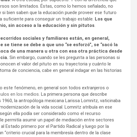
rsos son limitados. Éstas, como lo hemos señalado, no
y si bien saben que la educación puede proveer ese futuro
 suficiente para conseguir un trabajo estable.
Los que
io, sin acceso a la educación y sin pitutos
.
ecorridos sociales y familiares están, en general,
e se tiene se debe a que uno “se esforzó”, se “sacó la
 choca de una manera u otra con esa otra práctica desde
cia.
Sin embargo, cuando se les pregunta a las personas si
onocen el valor del pituto en su trayectoria y cuánto le
a toma de conciencia, cabe en general indagar en las historias
to este fenómeno, en general son todos extranjeros o
culos en los medios
. La primera persona que describe
 1960, la antropóloga mexicana Larissa Lomnitz, vaticinaba
odernización de la vida social. Lomnitz atribuía en ese
según ella podía ser considerado como el recurso
e le permitía asumir un papel de mediación entre sectores
l Estado primero por el Partido Radical y luego por la
 “criterio crucial para la membresía dentro de la clase