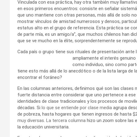
Vinculada con esa práctica, hay otra también muy llamativ
en esos primeros encuentros: consiste en señalar sistemát
que uno mantiene con otras personas, más allá de solo no
mostrar vínculos de amistad numerosos y densos, particu
estatus alto en el grupo de referencia. Esta práctica se co
de parte mía, es un amigo/a”, que muchos chilenos han dic
que se ve mucho en la élite, sorprendentemente se reprod
Cada país o grupo tiene sus rituales de presentación ante l
ampliamente el interés genuino
como individuo, sino como parte
tiene esto más allá de lo anecdótico o de la lista larga de 
encontrar el foráneo?
En las columnas anteriores, definimos qué son las clases
fuerte distancia entre considerar que uno pertenece a ese 
identidades de clase tradicionales y los procesos de movil
décadas. Si
lo que se entiende por clase media
agrupa desde
de pobreza, hasta hogares que tienen ingresos de hasta $2 
muy diversas
.
La tercera columna
hizo un
zoom
sobre las 
la educación universitaria.