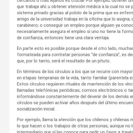
cercanos o más lejanos es crucial. Por ejemplo, obtener u
que trabaja ahí; u obtener atención médica a la cual no se p
sistema privado gracias al pololo de la prima que es enferm
amigo de la universidad trabaja en la oficina que lo asigna
carabinero; o conseguir un empleo porque alguien ya conoc
necesariamente asegura el empleo si uno no tiene la forma
de confianza, entonces tiene una clara ventaja.
En parte esto es posible porque desde el otro lado, mucha
formateada para contratar personas “de confianza”, es deci
que, por lo tanto, será el resultado de un pituto.
En términos de los círculos a los que se recurre con may
en etapas tempranas de la vida, tanto familiar (parentela 
Estos círculos requieren rituales de mantención de los vínc
llamadas telefónicas periódicas, correos electrónicos o ta
informándose constantemente del devenir de los demás en 
círculos se pueden activar años después del último encuent
socialización inicial.
Por ejemplo, llama la atención que los chilenos y chilenas
lo que hacen o los trabajos de otras personas, aunque no 
intermediario que sí las conoce para pedir un favor a travé