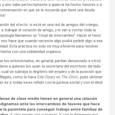
 y uno sabe perfectamente a quien le ha hecho favores o a
 conversación en que se le recuerda que tiene una deuda
ta”.
ción del afecto: si está en una red de amigos del colegio,
n a trabajar el corazón de amigo, y le van a contar toda la
ropología llamamos un “ritual de intercambio”. Hacer el favor
 y eso hace que cuando necesite algo podrá pedirle algo a ese
ividad. Esta práctica no solo es muy eficiente para resolver
misma con una solidaridad orgánica.
 los entrevistados, en general, partían denunciado a otros
dena a quienes los usan: la secretaria del escritorio del lado
lo cual se subraya lo ilegítimo del empleo y de la posición que
 flagelo, como lo hace
Eda Cleary en
The Clinic
,
pues obtener
 es a todas luces reñido con la justicia social y con el ideal
hilenas de clase media tienen en general una relación
indignamos ante los intercambios de favores que hace
o de la parentela para conseguir trabajo entre familias de
edias
. A otra escala, por supuesto. Y con la diferencia que