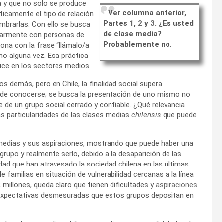
a y que no solo se produce
Ver columna anterior,
icamente el tipo de relación
Partes
1
,
2
y
3
. ¿Es usted
mbrarlas. Con ello se busca
de clase media?
larmente con personas de
Probablemente no
.
rona con la frase “llámalo/a
ho alguna vez. Esa práctica
uce en los sectores medios.
os demás, pero en Chile, la finalidad social
supera
 de conocerse; se busca la presentación de uno mismo no
 de un grupo social cerrado y confiable. ¿Qué relevancia
las particularidades de las clases medias
chilensis
que puede
 medias y sus aspiraciones, mostrando que puede haber una
grupo y realmente serlo, debido a la desaparición de las
idad que han atravesado la sociedad chilena en las últimas
 familias en situación de vulnerabilidad cercanas a la línea
millones, queda claro que tienen dificultades y
aspiraciones
expectativas desmesuradas que estos grupos depositan en