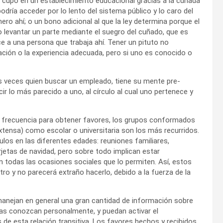
n cupo en un establecimiento educacional gracias a la cuñada
odría acceder por lo lento del sistema público y lo caro del
ero ahí; o un bono adicional al que la ley determina porque el
; o levantar un parte mediante el suegro del cuñado, que es
e a una persona que trabaja ahí. Tener un pituto no
ción o la experiencia adecuada, pero si uno es conocido o
s veces quien buscar un empleado, tiene su mente pre-
r lo más parecido a uno, al círculo al cual uno pertenece y
or frecuencia para obtener favores, los grupos conformados
extensa) como escolar o universitaria son los más recurridos.
ulos en las diferentes edades: reuniones familiares,
rjetas de navidad, pero sobre todo implican estar
todas las ocasiones sociales que lo permiten. Así, estos
ro y no parecerá extraño hacerlo, debido a la fuerza de la
 manejan en general una gran cantidad de información sobre
las conozcan personalmente, y puedan activar el
s de esta relación transitiva. Los favores hechos y recibidos