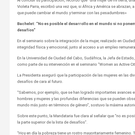
Al concluir su participación, recordó que “una mujer de mi tierra, un
Violeta Parra, escribió una vez que, si África y América se abrazan,
que puede cambiar el mundo y terminar con las pesadumbres»
Bachelet: “No es posible el desarrollo en el mundo si no ponem
desafíos”
En el seminario sobre la integración de la mujer, realizado en Ciudad
integridad física y emocional, junto al acceso a un empleo remune
En la Universidad de Ciudad del Cabo, Sudáfrica, la Jefa de Estado, 
como parte de su intervención en el seminario “Women as Active Ci
La Presidenta aseguró que la participación de las mujeres en las di
desafíos de cara al futuro.
“Sabemos, por ejemplo, que se han logrado importantes avances en 
hombres y mujeres y las profundas diferencias que se pueden obse
mundo más justo en términos de género”, sostuvo la máxima autorid
Sobre este punto, la Mandataria fue clara al señalar que “no es pos
la parte superior de la lista de desafíos”.
“Hoy en día la pobreza tiene un rostro mayoritariamente femenino.