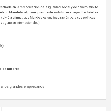
 centrada en la reivindicación de la igualdad social y de género,
visitó
 Nelson Mandela
, el primer presidente sudafricano negro. Bachelet se
 volvió a afirmar, que Mandela es una inspiración para sus políticas
a y agencias internacionales)
ok
)
 los autores.
ó a los grandes empresarios