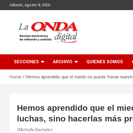
Skip
sábado, agosto 8, 2026
to
content
Revista electronica de reflexion y analisis
SECCIONES
ARCHIVO
QUIENES SOMOS
Home
Hemos aprendido que el miedo no puede frenar nuestr
Hemos aprendido que el mied
luchas, sino hacerlas más 
Michelle Bachelet