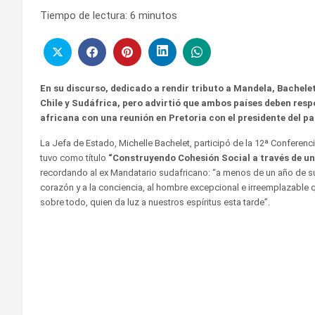
Tiempo de lectura:
6
minutos
En su discurso, dedicado a rendir tributo a Mandela, Bachelet
Chile y Sudáfrica, pero advirtió que ambos países deben respon
africana con una reunión en Pretoria con el presidente del p
La Jefa de Estado, Michelle Bachelet, participó de la 12ª Conferenc
tuvo como título
“Construyendo Cohesión Social a través de un
recordando al ex Mandatario sudafricano: “a menos de un año de su p
corazón y a la conciencia, al hombre excepcional e irreemplazable
sobre todo, quien da luz a nuestros espíritus esta tarde”.