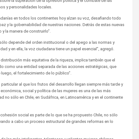
sobre la superación de la opresión política y el combate de las
os y personalidades locales.
dadanías en todos los continentes hoy alzan su voz, desafiando todo
a paz y la gobernabilidad de nuestras naciones. Detrás de estas nuevas
y la manera de construirlo”.
 sólo depende del orden institucional o del apego a las normas y
ad y en ella, la voz ciudadana tiene un papel esencial”, agregó.
distribución más equitativa de la riqueza, implica también que el
do como una entidad separada de las acciones estratégicas, que
luego, el fortalecimiento de lo público”.
ticular al que los frutos del desarrollo llegan siempre más tarde y
, económica, social y política de las mujeres es una de las más
 no sólo en Chile, en Sudáfrica, en Latinoamérica y en el continente
ohesión social es parte de lo que se ha propuesto Chile, no sólo
levando a cabo un proceso estructural de grandes reformas en lo