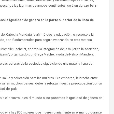
a de las más inteligentes, talentosas y valientes mujeres chilenas,
 a pesar de las lágrimas de ambos continentes, será un abrazo feliz
os la igualdad de género en la parte superior de la lista de
 del Cabo, la Mandataria afirmó que la educación, el respeto a la
rado, son fundamentales para seguir avanzando en esta materia.
Michelle Bachelet, abordó la integración de la mujer en la sociedad,
tizens”, organizado por Graça Machel, viuda de Nelson Mandela.
versas esferas de la sociedad sigue siendo una materia llena de
salud y educación para las mujeres. Sin embargo, la brecha entre
rvar en muchos países, debería reforzar nuestra preocupación por un
ad del país.
ible el desarrollo en el mundo si no ponemos la igualdad de género en
 Todavía hay 800 mujeres que mueren diariamente en el mundo durante