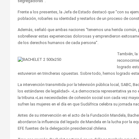
segregadoras”.
Frente a los presentes, la Jefa de Estado destacó que “con su ejem
población, robarles su identidad y restarlos de un proceso de const
Además, señaló que ambas naciones “tenemos una herida común, pe
sobrellevar estas experiencias dolorosas y emprendieron exitosamen
de los derechos humanos de cada persona”.
También, la
reconocimie
logrado est
estuvieron en trincheras opuestas. Sobre todo, hemos logrado est
La intervención transmitida por la televisión pública local, SABC, B
los estándares de legalidad». «La democracia representativa ya no e
la tribuna.»Las necesidades de cohesión social son cada vez mayo
sufren las mujeres en el día en que Sudáfrica celebra su jornada nac
Antes de su intervención en el acto de la Fundación Mandela, Bache
abordaron la influencia del legado de Mandela en la lucha por la eq
EFE fuentes de la delegación presidencial chilena.