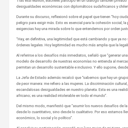
Tras esa reunión, Bachelet participó en un diálogo también privado 
desigualdades económicas con diplomáticos sudafricanos y chilen
Durante su discurso, reflexionó sobre el papel que tienen “hoy ciu
peligro para exigir más. Esto es esencial para la cohesión social, l
exigencias hay una mirada sobre lo que entendemos por orden justo 
“Hay, en definitiva, una legitimidad que está cambiando y que ya no
órdenes legales. Hoy legitimidad es mucho más amplia que la legalid
Al referirse a los desafíos más inmediatos, señaló que “generar una 
modelo de desarrollo de nuestras economías no entienda al merca
permitan un desarrollo sustentable e inclusivo. Y ello supone, desde 
La Jefa de Estado además recalcó que “sabemos que hay un grupo par
de peor manera: me refiero a las mujeres. La discriminación cultural
escandalosas desigualdades en nuestro planeta. Esta es una realidad
africano; es una realidad intolerable en todo el mundo”.
Del mismo modo, manifestó que “asumir los nuevos desafíos de la c
desde lo cuantitativo, sino desde lo cualitativo. Por eso estamos l
económico, lo social y lo político”.