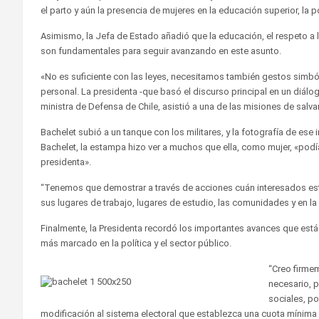
el parto y aún la presencia de mujeres en la educación superior, la 
Asimismo, la Jefa de Estado añadió que la educación, el respeto a 
son fundamentales para seguir avanzando en este asunto.
«No es suficiente con las leyes, necesitamos también gestos simból
personal. La presidenta -que basó el discurso principal en un diál
ministra de Defensa de Chile, asistió a una de las misiones de salv
Bachelet subió a un tanque con los militares, y la fotografía de ese 
Bachelet, la estampa hizo ver a muchos que ella, como mujer, «podía 
presidenta».
“Tenemos que demostrar a través de acciones cuán interesados es
sus lugares de trabajo, lugares de estudio, las comunidades y en la p
Finalmente, la Presidenta recordó los importantes avances que est
más marcado en la política y el sector público.
“Creo firmem
necesario, p
sociales, p
modificación al sistema electoral que establezca una cuota mínima 