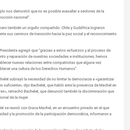
plo nos demostró que no es posible avasallar a sectores de la
rucción nacional”.
ro también un orgullo compartido. Chile y Sudáfrica lograron
te sus caminos de transición hacia la paz social y el reconocimiento
 Presidenta agregó que “gracias a estos esfuerzos y al proceso de
nto y reparación de nuestras sociedades e instituciones, hemos
ablecer nuevas relaciones entre compatriotas que alguna vez
ablecer una cultura de los Derechos Humanos”.
achelet subrayó la necesidad de no limitar la democracia a «garantizar
s suficiente», dijo Bachelet, que habló ante la presencia de Machel en
res», remachó Bachelet, que denunció también la discriminación que
ional de la mujer.
let se reunió con Graca Machel, en un encuentro privado en el que
uidad y la promoción de la participación democrática, informaron a