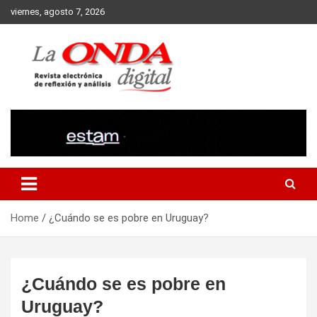
Skip
viernes, agosto 7, 2026
to
content
Revista electronica de reflexion y analisis
Home
¿Cuándo se es pobre en Uruguay?
¿Cuándo se es pobre en
Uruguay?