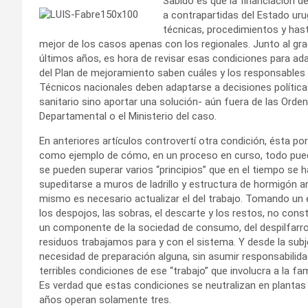
Sabido es que la financiación 
a contrapartidas del Estado ur
técnicas, procedimientos y hast
mejor de los casos apenas con los regionales. Junto al gra
últimos años, es hora de revisar esas condiciones para ad
del Plan de mejoramiento saben cuáles y los responsables 
Técnicos nacionales deben adaptarse a decisiones políticas
sanitario sino aportar una solución- aún fuera de las Ord
Departamental o el Ministerio del caso.
En anteriores artículos controvertí otra condición, ésta por
como ejemplo de cómo, en un proceso en curso, todo puede
se pueden superar varios “principios” que en el tiempo se 
supeditarse a muros de ladrillo y estructura de hormigón ar
mismo es necesario actualizar el del trabajo. Tomando un e
los despojos, las sobras, el descarte y los restos, no cons
un componente de la sociedad de consumo, del despilfarro
residuos trabajamos para y con el sistema. Y desde la subje
necesidad de preparación alguna, sin asumir responsabilidad
terribles condiciones de ese “trabajo” que involucra a la fam
Es verdad que estas condiciones se neutralizan en plantas
años operan solamente tres.