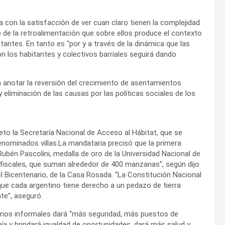
con la satisfacción de ver cuan claro tienen la complejidad
 de la retroalimentación que sobre ellos produce el contexto
tantes. En tanto es “por y a través de la dinámica que las
n los habitantes y colectivos barriales seguirá dando
a anotar la reversión del crecimiento de asentamientos
liminación de las causas por las políticas sociales de los
eto la Secretaría Nacional de Acceso al Hábitat, que se
enominados villas.La mandataria precisó que la primera
Rubén Pascolini, medalla de oro de la Universidad Nacional de
s fiscales, que suman alrededor de 400 manzanas”, según dijo
el Bicentenario, de la Casa Rosada. “La Constitución Nacional
e cada argentino tiene derecho a un pedazo de tierra
te”, aseguró.
arrios informales dará “más seguridad, más puestos de
ía y brindará igualdad de oportunidades, dará más salud y