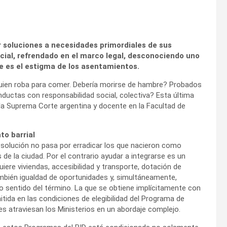
r soluciones a necesidades primordiales de sus
ocial, refrendado en el marco legal, desconociendo uno
ste es el estigma de los asentamientos.
e quien roba para comer. Debería morirse de hambre? Probados
ductas con responsabilidad social, colectiva? Esta última
la Suprema Corte argentina y docente en la Facultad de
to barrial
la solución no pasa por erradicar los que nacieron como
e la ciudad. Por el contrario ayudar a integrarse es un
iere viviendas, accesibilidad y transporte, dotación de
ambién igualdad de oportunidades y, simultáneamente,
o sentido del término. La que se obtiene implícitamente con
mitida en las condiciones de elegibilidad del Programa de
es atraviesan los Ministerios en un abordaje complejo.