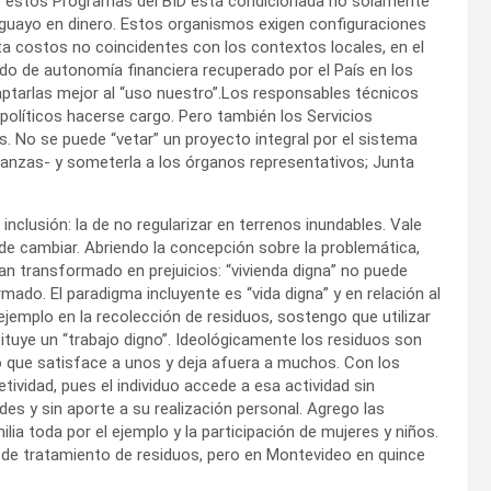
de estos Programas del BID está condicionada no solamente
uguayo en dinero. Estos organismos exigen configuraciones
a costos no coincidentes con los contextos locales, en el
do de autonomía financiera recuperado por el País en los
aptarlas mejor al “uso nuestro”.Los responsables técnicos
políticos hacerse cargo. Pero también los Servicios
. No se puede “vetar” un proyecto integral por el sistema
enanzas- y someterla a los órganos representativos; Junta
 inclusión: la de no regularizar en terrenos inundables. Vale
 cambiar. Abriendo la concepción sobre la problemática,
han transformado en prejuicios: “vivienda digna” no puede
mado. El paradigma incluyente es “vida digna” y en relación al
jemplo en la recolección de residuos, sostengo que utilizar
tituye un “trabajo digno”. Ideológicamente los residuos son
 que satisface a unos y deja afuera a muchos. Con los
tividad, pues el individuo accede a esa actividad sin
es y sin aporte a su realización personal. Agrego las
ilia toda por el ejemplo y la participación de mujeres y niños.
 de tratamiento de residuos, pero en Montevideo en quince