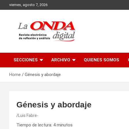
Skip
viernes, agosto 7, 2026
to
content
Revista electronica de reflexion y analisis
SECCIONES
ARCHIVO
QUIENES SOMOS
Home
Génesis y abordaje
Génesis y abordaje
Luis Fabre-
Tiempo de lectura:
4
minutos