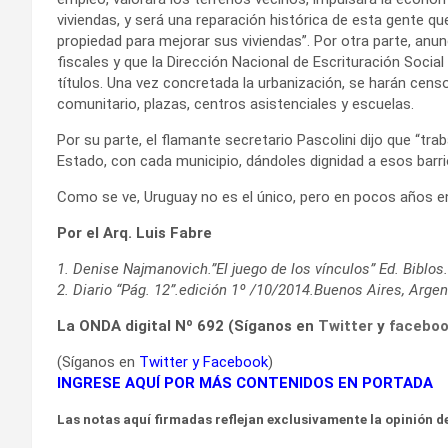
viviendas, y será una reparación histórica de esta gente qu
propiedad para mejorar sus viviendas”. Por otra parte, anu
fiscales y que la Dirección Nacional de Escrituración Social f
títulos. Una vez concretada la urbanización, se harán cens
comunitario, plazas, centros asistenciales y escuelas.
Por su parte, el flamante secretario Pascolini dijo que “tra
Estado, con cada municipio, dándoles dignidad a esos barrio
Como se ve, Uruguay no es el único, pero en pocos años en
Por el Arq. Luis Fabre
1. Denise Najmanovich.”El juego de los vínculos” Ed. Biblo
2. Diario “Pág. 12”.edición 1º /10/2014.Buenos Aires, Argen
La ONDA digital Nº 692 (Síganos en
Twitter
y
facebo
(Síganos en
Twitter
y
Facebook
)
INGRESE AQUÍ POR MÁS CONTENIDOS EN PORTADA
Las notas aquí firmadas reflejan exclusivamente la opinión de