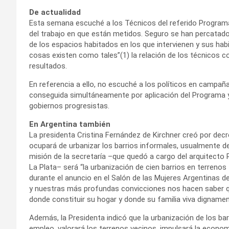
De actualidad
Esta semana escuché a los Técnicos del referido Programa 
del trabajo en que están metidos. Seguro se han percatado
de los espacios habitados en los que intervienen y sus habi
cosas existen como tales”(1) la relación de los técnicos co
resultados.
En referencia a ello, no escuché a los políticos en campañ
conseguida simultáneamente por aplicación del Programa y e
gobiernos progresistas.
En Argentina también
La presidenta Cristina Fernández de Kirchner creó por decr
ocupará de urbanizar los barrios informales, usualmente d
misión de la secretaría –que quedó a cargo del arquitecto 
La Plata– será “la urbanización de cien barrios en terreno
durante el anuncio en el Salón de las Mujeres Argentinas d
y nuestras más profundas convicciones nos hacen saber qu
donde constituir su hogar y donde su familia viva dignamen
Además, la Presidenta indicó que la urbanización de los b
empleo, valorará los terrenos vecinos, impulsará la econom