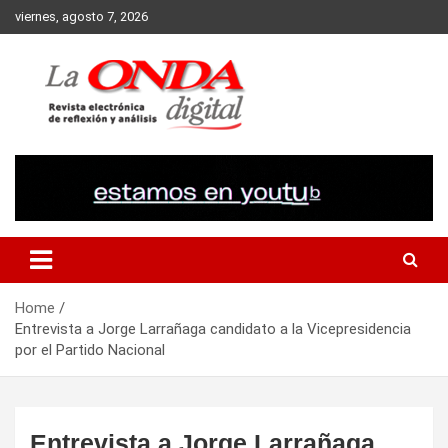
Skip
viernes, agosto 7, 2026
to
content
Revista electronica de reflexion y analisis
Home
Entrevista a Jorge Larrañaga candidato a la Vicepresidencia
por el Partido Nacional
Entrevista a Jorge Larrañaga