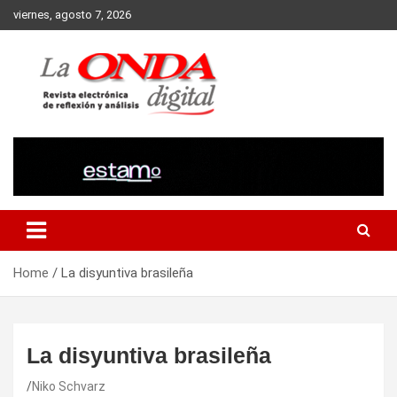
Skip
viernes, agosto 7, 2026
to
content
Revista electronica de reflexion y analisis
Home
La disyuntiva brasileña
La disyuntiva brasileña
Niko Schvarz