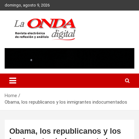
Skip
domingo, agosto 9, 2026
to
content
Revista electronica de reflexion y analisis
Home
Obama, los republicanos y los inmigrantes indocumentados
Obama, los republicanos y los