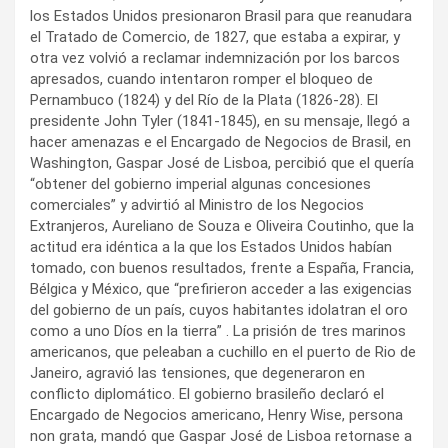
los Estados Unidos presionaron Brasil para que reanudara
el Tratado de Comercio, de 1827, que estaba a expirar, y
otra vez volvió a reclamar indemnización por los barcos
apresados, cuando intentaron romper el bloqueo de
Pernambuco (1824) y del Río de la Plata (1826-28). El
presidente John Tyler (1841-1845), en su mensaje, llegó a
hacer amenazas e el Encargado de Negocios de Brasil, en
Washington, Gaspar José de Lisboa, percibió que el quería
“obtener del gobierno imperial algunas concesiones
comerciales” y advirtió al Ministro de los Negocios
Extranjeros, Aureliano de Souza e Oliveira Coutinho, que la
actitud era idéntica a la que los Estados Unidos habían
tomado, con buenos resultados, frente a España, Francia,
Bélgica y México, que “prefirieron acceder a las exigencias
del gobierno de un país, cuyos habitantes idolatran el oro
como a uno Díos en la tierra” . La prisión de tres marinos
americanos, que peleaban a cuchillo en el puerto de Rio de
Janeiro, agravió las tensiones, que degeneraron en
conflicto diplomático. El gobierno brasileño declaró el
Encargado de Negocios americano, Henry Wise, persona
non grata, mandó que Gaspar José de Lisboa retornase a