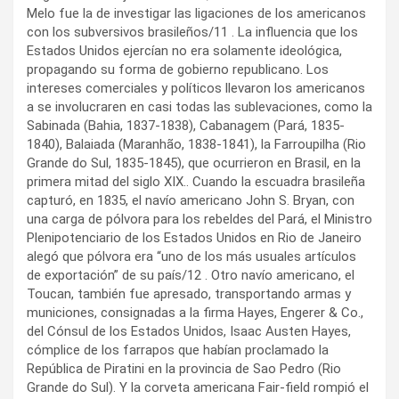
Melo fue la de investigar las ligaciones de los americanos
con los subversivos brasileños/11 . La influencia que los
Estados Unidos ejercían no era solamente ideológica,
propagando su forma de gobierno republicano. Los
intereses comerciales y políticos llevaron los americanos
a se involucraren en casi todas las sublevaciones, como la
Sabinada (Bahia, 1837-1838), Cabanagem (Pará, 1835-
1840), Balaiada (Maranhão, 1838-1841), la Farroupilha (Rio
Grande do Sul, 1835-1845), que ocurrieron en Brasil, en la
primera mitad del siglo XIX.. Cuando la escuadra brasileña
capturó, en 1835, el navío americano John S. Bryan, con
una carga de pólvora para los rebeldes del Pará, el Ministro
Plenipotenciario de los Estados Unidos en Rio de Janeiro
alegó que pólvora era “uno de los más usuales artículos
de exportación” de su país/12 . Otro navío americano, el
Toucan, también fue apresado, transportando armas y
municiones, consignadas a la firma Hayes, Engerer & Co.,
del Cónsul de los Estados Unidos, Isaac Austen Hayes,
cómplice de los farrapos que habían proclamado la
República de Piratini en la provincia de Sao Pedro (Rio
Grande do Sul). Y la corveta americana Fair-field rompió el