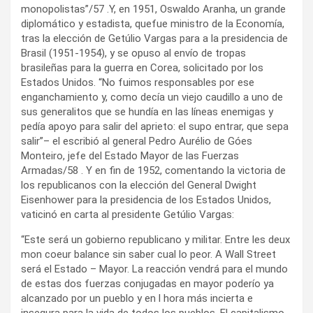
monopolistas”/57 .Y, en 1951, Oswaldo Aranha, un grande
diplomático y estadista, quefue ministro de la Economía,
tras la elección de Getúlio Vargas para a la presidencia de
Brasil (1951-1954), y se opuso al envío de tropas
brasileñas para la guerra en Corea, solicitado por los
Estados Unidos. “No fuimos responsables por ese
enganchamiento y, como decía un viejo caudillo a uno de
sus generalitos que se hundía en las líneas enemigas y
pedía apoyo para salir del aprieto: el supo entrar, que sepa
salir”– el escribió al general Pedro Aurélio de Góes
Monteiro, jefe del Estado Mayor de las Fuerzas
Armadas/58 . Y en fin de 1952, comentando la victoria de
los republicanos con la elección del General Dwight
Eisenhower para la presidencia de los Estados Unidos,
vaticinó en carta al presidente Getúlio Vargas:
“Este será un gobierno republicano y militar. Entre les deux
mon coeur balance sin saber cual lo peor. A Wall Street
será el Estado – Mayor. La reacción vendrá para el mundo
de estas dos fuerzas conjugadas en mayor poderío ya
alcanzado por un pueblo y en l hora más incierta e
insegura para la vida de todos los pueblos. El capitalismo