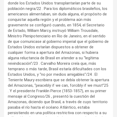
donde los Estados Unidos transplantarían parte de su
población negra/22 . Para los diplomáticos brasileños, los
americanos alimentaban, sin duda alguna, el propósito de
conquistar aquella región y el problema aún más
gravemente se configuró cuando, en 1854, el Secretario
de Estado, William Marcy, instruyó William Trousdale,
Ministro Plenipotenciario en Rio de Janeiro, en el sentido
de que comunicase al gobierno imperial que el gobierno de
Estados Unidos estarían dispuestos a obtener de
cualquier forma a apertura del Amazonas, si hubiera
alguna reluctancia de Brasil en atender a su “legítima
reivindicación”/23 . Carvalho Moreira creía que, más
temprano o más tarde, Brasil estaría dificultades con los
Estados Unidos, y “no por medios amigables”/24 . El
Teniente Maury escribiera que se debía obtener la apertura
del Amazonas, “peacebly if we can, forcibly if we must”25
. Y el presidente Franklin Pierce (1853-1857), en su primer
mensaje al Congreso/26 , presentó la cuestión del
Amazonas, diciendo que Brasil, a través de cuyo territorio
pasaba el río hasta el océano Atlántico, estaba
persistiendo en una política restrictiva con respecto a su