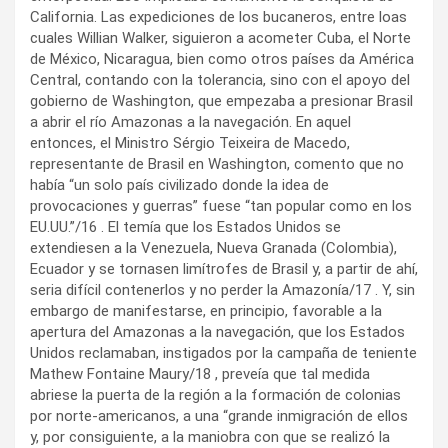
California. Las expediciones de los bucaneros, entre loas
cuales Willian Walker, siguieron a acometer Cuba, el Norte
de México, Nicaragua, bien como otros países da América
Central, contando con la tolerancia, sino con el apoyo del
gobierno de Washington, que empezaba a presionar Brasil
a abrir el río Amazonas a la navegación. En aquel
entonces, el Ministro Sérgio Teixeira de Macedo,
representante de Brasil en Washington, comento que no
había “un solo país civilizado donde la idea de
provocaciones y guerras” fuese “tan popular como en los
EU.UU.”/16 . El temía que los Estados Unidos se
extendiesen a la Venezuela, Nueva Granada (Colombia),
Ecuador y se tornasen limítrofes de Brasil y, a partir de ahí,
seria difícil contenerlos y no perder la Amazonía/17 . Y, sin
embargo de manifestarse, en principio, favorable a la
apertura del Amazonas a la navegación, que los Estados
Unidos reclamaban, instigados por la campaña de teniente
Mathew Fontaine Maury/18 , preveía que tal medida
abriese la puerta de la región a la formación de colonias
por norte-americanos, a una “grande inmigración de ellos
y, por consiguiente, a la maniobra con que se realizó la