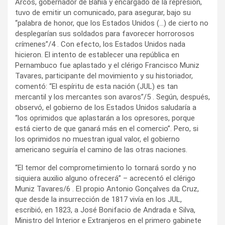
Arcos, gobernador de Bahía y encargado de la represión,
tuvo de emitir un comunicado, para asegurar, bajo su
“palabra de honor, que los Estados Unidos (…) de cierto no
desplegarían sus soldados para favorecer horrorosos
crímenes”/4 . Con efecto, los Estados Unidos nada
hicieron. El intento de establecer una república en
Pernambuco fue aplastado y el clérigo Francisco Muniz
Tavares, participante del movimiento y su historiador,
comentó: “El espíritu de esta nación (JUL) es tan
mercantil y los mercantes son avaros”/5 . Según, después,
observó, el gobierno de los Estados Unidos saludaría a
“los oprimidos que aplastarán a los opresores, porque
está cierto de que ganará más en el comercio”. Pero, si
los oprimidos no muestran igual valor, el gobierno
americano seguiría el camino de las otras naciones.
“El temor del comprometimiento lo tornará sordo y no
siquiera auxilio alguno ofrecerá” – acrecentó el clérigo
Muniz Tavares/6 . El propio Antonio Gonçalves da Cruz,
que desde la insurrección de 1817 vivía en los JUL,
escribió, en 1823, a José Bonifacio de Andrada e Silva,
Ministro del Interior e Extranjeros en el primero gabinete