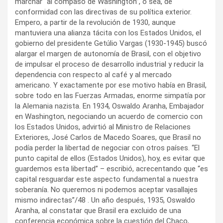
marchar “al compaso de Washington”, o sea, de
conformidad con las directivas de su política exterior.
Empero, a partir de la revolución de 1930, aunque
mantuviera una alianza tácita con los Estados Unidos, el
gobierno del presidente Getúlio Vargas (1930-1945) buscó
alargar el margen de autonomía de Brasil, con el objetivo
de impulsar el proceso de desarrollo industrial y reducir la
dependencia con respecto al café y al mercado
americano. Y exactamente por ese motivo había en Brasil,
sobre todo en las Fuerzas Armadas, enorme simpatía por
la Alemania nazista. En 1934, Oswaldo Aranha, Embajador
en Washington, negociando un acuerdo de comercio con
los Estados Unidos, advirtió al Ministro de Relaciones
Exteriores, José Carlos de Macedo Soares, que Brasil no
podía perder la libertad de negociar con otros países. “El
punto capital de ellos (Estados Unidos), hoy, es evitar que
guardemos esta libertad” – escribió, acrecentando que “es
capital resguardar este aspecto fundamental a nuestra
soberanía. No queremos ni podemos aceptar vasallajes
mismo indirectas”/48 . Un año después, 1935, Oswaldo
Aranha, al constatar que Brasil era excluido de una
conferencia económica sobre la cuestión del Chaco,