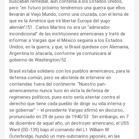
buscaban remediar, aún contenía a los Estados Unidos,
pero “en futuro próximo tendremos una guerra que ellos
llevarán al Viejo Mundo, como una cruzada, con el lema de
que es la América que irá libertar Europa del yugo
alemán”/51 . Carlos Martins no era un “admirador
incondicional” de las instituciones americanas y trató de
informar a Vargas que el México seguiría a los Estados
Unidos, en la guerra, y que, si Brasil quedase con Alemania,
Argentina lo atacaría, conforme ya comunicara al
gobierno de Washington/52 .
Brasil estaba solidario con los pueblos americanos, para la
defensa común, pero se abstenía de intervenir en
contiendas fuera del continente. “Nuestro pan-
americanismo nunca tuvo en vista la defensa de
regimenes políticos, pues esto sería atentar contra el
derecho que tiene cada pueblo de dirigir su vida interna y
se gobernar” – el presidente Vargas afirmó en discurso,
pronunciado en 29 de junio de 1940/53 . Sin embargo, en 7
de diciembre de aquel año, un destroyer americano, el USS
Ward (DD-139) bajo el comando del Lt. William W.
Outerbridge, hundió un mini-submarino japonés, en las