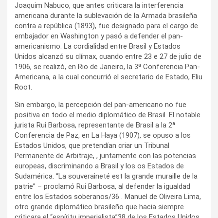
Joaquim Nabuco, que antes criticara la interferencia
americana durante la sublevación de la Armada brasileña
contra a república (1893), fue designado para el cargo de
embajador en Washington y pasó a defender el pan-
americanismo. La cordialidad entre Brasil y Estados
Unidos alcanzó su clímax, cuando entre 23 e 27 de julio de
1906, se realizó, en Rio de Janeiro, la 3ª Conferencia Pan-
Americana, a la cual concurrió el secretario de Estado, Eliu
Root.
Sin embargo, la percepción del pan-americano no fue
positiva en todo el medio diplomático de Brasil. El notable
jurista Rui Barbosa, representante de Brasil a la 2ª
Conferencia de Paz, en La Haya (1907), se opuso a los
Estados Unidos, que pretendían criar un Tribunal
Permanente de Arbitraje, , juntamente con las potencias
europeas, discriminando a Brasil y los os Estados de
Sudamérica. “La souveraineté est la grande muraille de la
patrie” – proclamó Rui Barbosa, al defender la igualdad
entre los Estados soberanos/36 . Manuel de Oliveira Lima,
otro grande diplomático brasileño que hacia siempre
criticara el “espíritu imperialista”38 de los Estados Unidos,