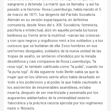
sangrante y detenida. La mártir que se llamaba -y así ha
pasado a la historia- Rosa Luxemburgo, había nacido el 5
de marzo de 1871; fue dirigente del Partido Socialista
Alemán en su versión espartaquista, en definitiva
comunista, desde fines del s. XIX. Socialista, feminista,
pacifista e intelectual, alzó en aquella jornada luctuosa
berlinesa su frente ante la multitud –narran las crónicas-
y con ojos negros y orgullosos miró a los soldados y a los
curiosos que se burlaban de ella. Esos hombres en sus
uniformes desiguales, soldados de la nueva unidad de las
tropas de asalto, se sintieron ofendidos por la mirada
desdeñosa y casi compasiva de Rosa Luxemburgo, “la
rosa roja”, la también calificada como “la judía”, cuando no
“la puta roja”. Al día siguiente todo Berlín sabía ya que la
mujer que en los últimos veinte años había desafiado en
todo a los poderosos y al poder, la que había cautivado a
los asistentes de innumerables asambleas, estaba
muerta, después de ser martirizada y asesinada por los
augurantes adelantados de la criminalidad sexisto-
falocrática y la práctica racista ejercida por los regímenes
nazis o filonazis.