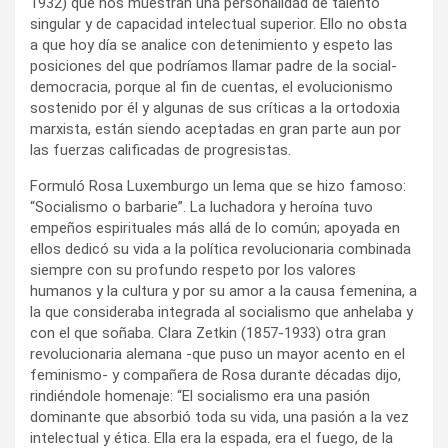
1932) que nos muestran una personalidad de talento
singular y de capacidad intelectual superior. Ello no obsta
a que hoy día se analice con detenimiento y espeto las
posiciones del que podríamos llamar padre de la social-
democracia, porque al fin de cuentas, el evolucionismo
sostenido por él y algunas de sus críticas a la ortodoxia
marxista, están siendo aceptadas en gran parte aun por
las fuerzas calificadas de progresistas.
Formuló Rosa Luxemburgo un lema que se hizo famoso:
“Socialismo o barbarie”. La luchadora y heroína tuvo
empeños espirituales más allá de lo común; apoyada en
ellos dedicó su vida a la política revolucionaria combinada
siempre con su profundo respeto por los valores
humanos y la cultura y por su amor a la causa femenina, a
la que consideraba integrada al socialismo que anhelaba y
con el que soñaba. Clara Zetkin (1857-1933) otra gran
revolucionaria alemana -que puso un mayor acento en el
feminismo- y compañera de Rosa durante décadas dijo,
rindiéndole homenaje: “El socialismo era una pasión
dominante que absorbió toda su vida, una pasión a la vez
intelectual y ética. Ella era la espada, era el fuego, de la