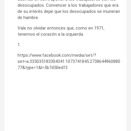
desocupados. Convencer a los trabajadores que era
de su interés dejar que los desocupados se murieran
de hambre.
Vale no olvidar entonces que, como en 1971,
tenemos el corazón a la izquierda.
1.
https://www.facebook.com/media/set/?
set=a.335035183304341.1073741845.2738644960880
77&type=1&l=5b7d50edf3